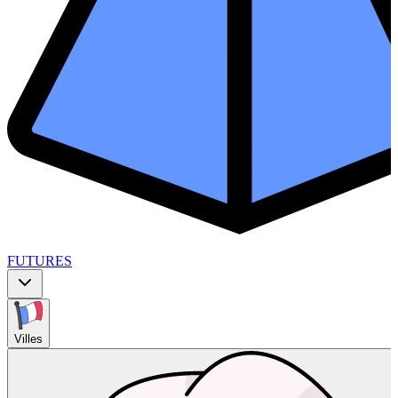
FUTURES
Villes