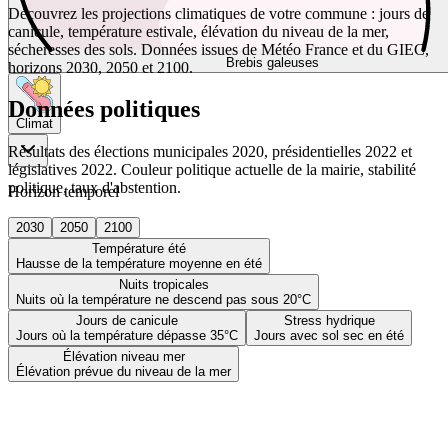
Découvrez les projections climatiques de votre commune : jours de
canicule, température estivale, élévation du niveau de la mer,
sécheresses des sols. Données issues de Météo France et du GIEC,
Brebis galeuses
horizons 2030, 2050 et 2100.
Données politiques
Climat
Résultats des élections municipales 2020, présidentielles 2022 et
législatives 2022. Couleur politique actuelle de la mairie, stabilité
politique, taux d'abstention.
Horizon temporel
2030
2050
2100
Température été
Hausse de la température moyenne en été
Nuits tropicales
Nuits où la température ne descend pas sous 20°C
Jours de canicule
Stress hydrique
Jours où la température dépasse 35°C
Jours avec sol sec en été
Élévation niveau mer
Élévation prévue du niveau de la mer