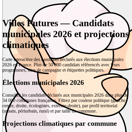
Villes Futures — Candidats
municipales 2026 et projections
climatiques
Carte interactive des candidats déclarés aux élections municipales
2026 en France. Plus de 50 000 candidats référencés avec leurs
programmes, sites de campagne et étiquettes politiques.
Élections municipales 2026
Consultez les candidats déclarés aux municipales 2026 dans plus de
34 000 communes françaises. Filtrez par couleur politique (gauche,
centre, droite, écologistes, extrême-droite), par profil territorial
(urbain, périurbain, rural) et par taille de commune.
Projections climatiques par commune