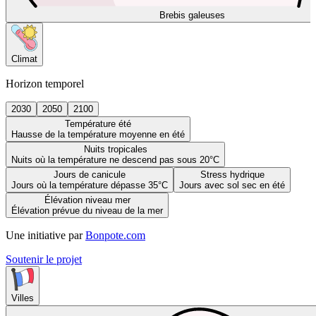
Brebis galeuses
Climat
Horizon temporel
2030
2050
2100
Température été
Hausse de la température moyenne en été
Nuits tropicales
Nuits où la température ne descend pas sous 20°C
Jours de canicule
Stress hydrique
Jours où la température dépasse 35°C
Jours avec sol sec en été
Élévation niveau mer
Élévation prévue du niveau de la mer
Une initiative par
Bonpote.com
Soutenir le projet
Villes