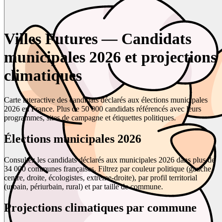
Villes Futures — Candidats
municipales 2026 et projections
climatiques
Carte interactive des candidats déclarés aux élections municipales
2026 en France. Plus de 50 000 candidats référencés avec leurs
programmes, sites de campagne et étiquettes politiques.
Élections municipales 2026
Consultez les candidats déclarés aux municipales 2026 dans plus de
34 000 communes françaises. Filtrez par couleur politique (gauche,
centre, droite, écologistes, extrême-droite), par profil territorial
(urbain, périurbain, rural) et par taille de commune.
Projections climatiques par commune