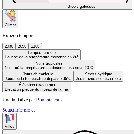
Brebis galeuses
Climat
Horizon temporel
2030
2050
2100
Température été
Hausse de la température moyenne en été
Nuits tropicales
Nuits où la température ne descend pas sous 20°C
Jours de canicule
Stress hydrique
Jours où la température dépasse 35°C
Jours avec sol sec en été
Élévation niveau mer
Élévation prévue du niveau de la mer
Une initiative par
Bonpote.com
Soutenir le projet
Villes