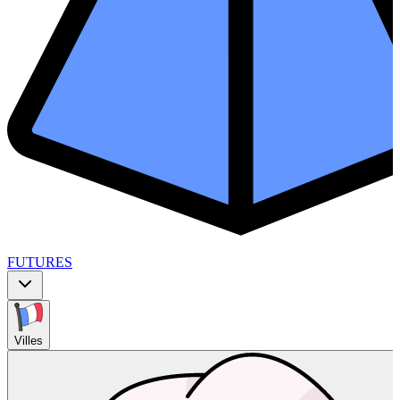
FUTURES
Villes