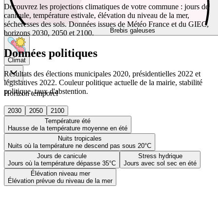
Découvrez les projections climatiques de votre commune : jours de
canicule, température estivale, élévation du niveau de la mer,
sécheresses des sols. Données issues de Météo France et du GIEC,
Brebis galeuses
horizons 2030, 2050 et 2100.
Données politiques
Climat
Résultats des élections municipales 2020, présidentielles 2022 et
législatives 2022. Couleur politique actuelle de la mairie, stabilité
politique, taux d'abstention.
Horizon temporel
2030
2050
2100
Température été
Hausse de la température moyenne en été
Nuits tropicales
Nuits où la température ne descend pas sous 20°C
Jours de canicule
Stress hydrique
Jours où la température dépasse 35°C
Jours avec sol sec en été
Élévation niveau mer
Élévation prévue du niveau de la mer