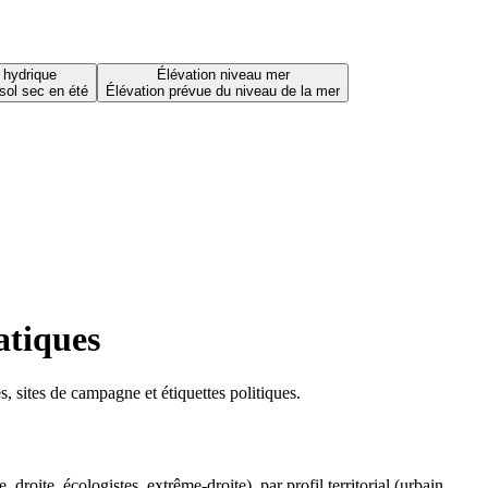
 hydrique
Élévation niveau mer
sol sec en été
Élévation prévue du niveau de la mer
atiques
 sites de campagne et étiquettes politiques.
oite, écologistes, extrême-droite), par profil territorial (urbain,