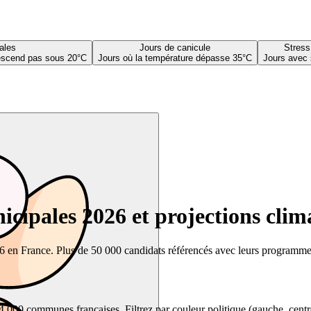
ales
Jours de canicule
Stress
descend pas sous 20°C
Jours où la température dépasse 35°C
Jours avec 
cipales 2026 et projections clim
26 en France. Plus de 50 000 candidats référencés avec leurs programmes,
00 communes françaises. Filtrez par couleur politique (gauche, centre, dr