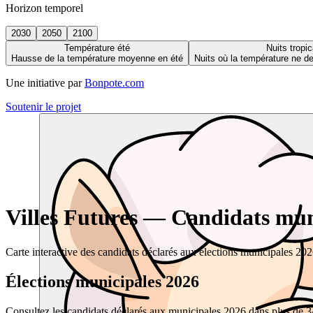
Horizon temporel
2030
2050
2100
Température été
Nuits tropic
Hausse de la température moyenne en été
Nuits où la température ne 
Une initiative par
Bonpote.com
Soutenir le projet
Villes Futures — Candidats muni
Carte interactive des candidats déclarés aux élections municipales 20
Élections municipales 2026
Consultez les candidats déclarés aux municipales 2026 dans plus de 34 0