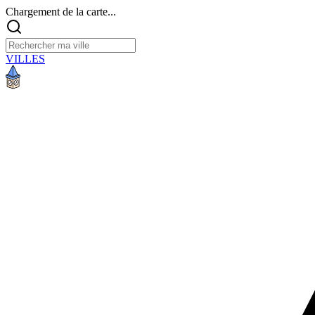
Chargement de la carte...
VILLES