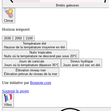
Brebis galeuses
Climat
Horizon temporel
2030
2050
2100
Température été
Hausse de la température moyenne en été
Nuits tropicales
Nuits où la température ne descend pas sous 20°C
Jours de canicule
Stress hydrique
Jours où la température dépasse 35°C
Jours avec sol sec en été
Élévation niveau mer
Élévation prévue du niveau de la mer
Une initiative par
Bonpote.com
Soutenir le projet
Villes