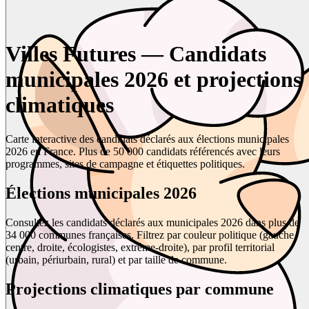
Villes Futures — Candidats
municipales 2026 et projections
climatiques
Carte interactive des candidats déclarés aux élections municipales
2026 en France. Plus de 50 000 candidats référencés avec leurs
programmes, sites de campagne et étiquettes politiques.
Élections municipales 2026
Consultez les candidats déclarés aux municipales 2026 dans plus de
34 000 communes françaises. Filtrez par couleur politique (gauche,
centre, droite, écologistes, extrême-droite), par profil territorial
(urbain, périurbain, rural) et par taille de commune.
Projections climatiques par commune