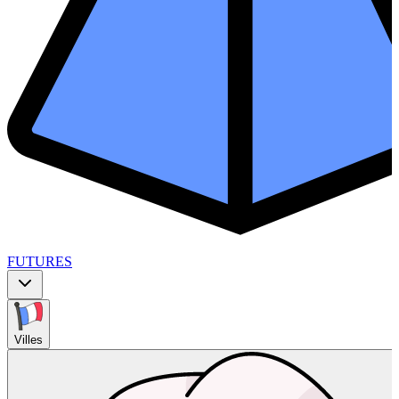
FUTURES
Villes