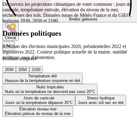
Découvrez les projections climatiques de votre commune : jours de
canicule, température estivale, élévation du niveau de la mer,
sécheresses des sols. Données issues de Météo France et du GIEC,
Brebis galeuses
horizons 2030, 2050 et 2100.
Données politiques
Climat
Résultats des élections municipales 2020, présidentielles 2022 et
législatives 2022. Couleur politique actuelle de la mairie, stabilité
politique, taux d'abstention.
Horizon temporel
2030
2050
2100
Température été
Hausse de la température moyenne en été
Nuits tropicales
Nuits où la température ne descend pas sous 20°C
Jours de canicule
Stress hydrique
Jours où la température dépasse 35°C
Jours avec sol sec en été
Élévation niveau mer
Élévation prévue du niveau de la mer