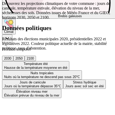
Découvrez les projections climatiques de votre commune : jours de
canicule, température estivale, élévation du niveau de la mer,
sécheresses des sols. Données issues de Météo France et du GIEC,
Brebis galeuses
horizons 2030, 2050 et 2100.
Données politiques
Climat
Résultats des élections municipales 2020, présidentielles 2022 et
législatives 2022. Couleur politique actuelle de la mairie, stabilité
politique, taux d'abstention.
Horizon temporel
2030
2050
2100
Température été
Hausse de la température moyenne en été
Nuits tropicales
Nuits où la température ne descend pas sous 20°C
Jours de canicule
Stress hydrique
Jours où la température dépasse 35°C
Jours avec sol sec en été
Élévation niveau mer
Élévation prévue du niveau de la mer