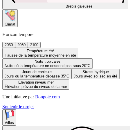
Brebis galeuses
Climat
Horizon temporel
2030
2050
2100
Température été
Hausse de la température moyenne en été
Nuits tropicales
Nuits où la température ne descend pas sous 20°C
Jours de canicule
Stress hydrique
Jours où la température dépasse 35°C
Jours avec sol sec en été
Élévation niveau mer
Élévation prévue du niveau de la mer
Une initiative par
Bonpote.com
Soutenir le projet
Villes