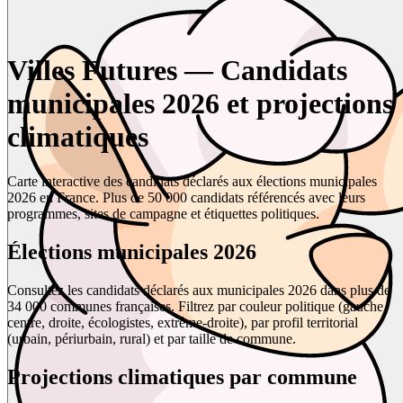
Villes Futures — Candidats
municipales 2026 et projections
climatiques
Carte interactive des candidats déclarés aux élections municipales
2026 en France. Plus de 50 000 candidats référencés avec leurs
programmes, sites de campagne et étiquettes politiques.
Élections municipales 2026
Consultez les candidats déclarés aux municipales 2026 dans plus de
34 000 communes françaises. Filtrez par couleur politique (gauche,
centre, droite, écologistes, extrême-droite), par profil territorial
(urbain, périurbain, rural) et par taille de commune.
Projections climatiques par commune