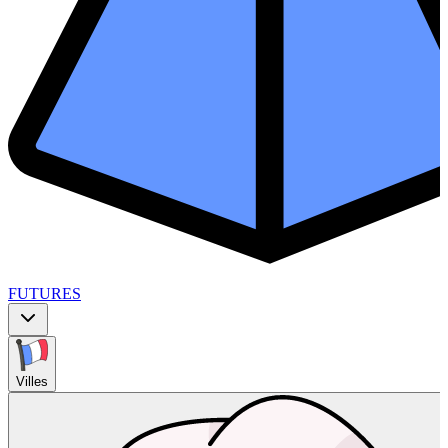
FUTURES
Villes