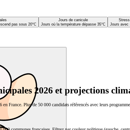
ales
Jours de canicule
Stress
descend pas sous 20°C
Jours où la température dépasse 35°C
Jours avec 
cipales 2026 et projections clim
26 en France. Plus de 50 000 candidats référencés avec leurs programmes,
00 communes françaises. Filtrez par couleur politique (gauche, centre, dr