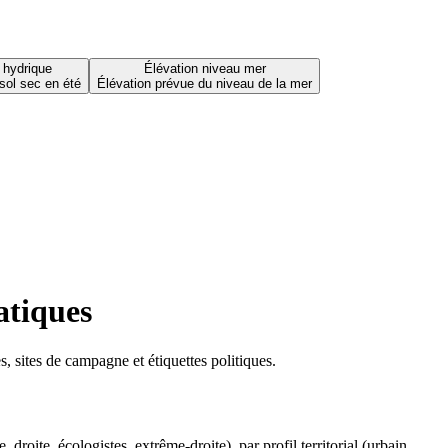
 hydrique
Élévation niveau mer
sol sec en été
Élévation prévue du niveau de la mer
atiques
 sites de campagne et étiquettes politiques.
oite, écologistes, extrême-droite), par profil territorial (urbain,