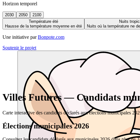
Horizon temporel
2030
2050
2100
Température été
Nuits tropic
Hausse de la température moyenne en été
Nuits où la température ne 
Une initiative par
Bonpote.com
Soutenir le projet
Villes Futures — Candidats muni
Carte interactive des candidats déclarés aux élections municipales 20
Élections municipales 2026
Consultez les candidats déclarés aux municipales 2026 dans plus de 34 0