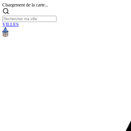
Chargement de la carte...
VILLES