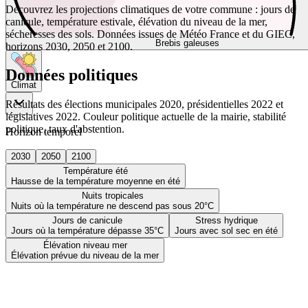
Découvrez les projections climatiques de votre commune : jours de
canicule, température estivale, élévation du niveau de la mer,
sécheresses des sols. Données issues de Météo France et du GIEC,
Brebis galeuses
horizons 2030, 2050 et 2100.
Données politiques
Climat
Résultats des élections municipales 2020, présidentielles 2022 et
législatives 2022. Couleur politique actuelle de la mairie, stabilité
politique, taux d'abstention.
Horizon temporel
2030
2050
2100
Température été
Hausse de la température moyenne en été
Nuits tropicales
Nuits où la température ne descend pas sous 20°C
Jours de canicule
Stress hydrique
Jours où la température dépasse 35°C
Jours avec sol sec en été
Élévation niveau mer
Élévation prévue du niveau de la mer