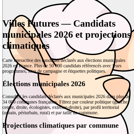
Villes Futures — Candidats
municipales 2026 et projections
climatiques
Carte interactive des candidats déclarés aux élections municipales
2026 en France. Plus de 50 000 candidats référencés avec leurs
programmes, sites de campagne et étiquettes politiques.
Élections municipales 2026
Consultez les candidats déclarés aux municipales 2026 dans plus de
34 000 communes françaises. Filtrez par couleur politique (gauche,
centre, droite, écologistes, extrême-droite), par profil territorial
(urbain, périurbain, rural) et par taille de commune.
Projections climatiques par commune