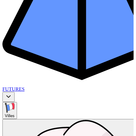
FUTURES
Villes