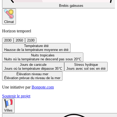
Brebis galeuses
Climat
Horizon temporel
2030
2050
2100
Température été
Hausse de la température moyenne en été
Nuits tropicales
Nuits où la température ne descend pas sous 20°C
Jours de canicule
Stress hydrique
Jours où la température dépasse 35°C
Jours avec sol sec en été
Élévation niveau mer
Élévation prévue du niveau de la mer
Une initiative par
Bonpote.com
Soutenir le projet
Villes