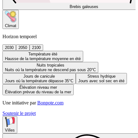
Brebis galeuses
Climat
Horizon temporel
2030
2050
2100
Température été
Hausse de la température moyenne en été
Nuits tropicales
Nuits où la température ne descend pas sous 20°C
Jours de canicule
Stress hydrique
Jours où la température dépasse 35°C
Jours avec sol sec en été
Élévation niveau mer
Élévation prévue du niveau de la mer
Une initiative par
Bonpote.com
Soutenir le projet
Villes