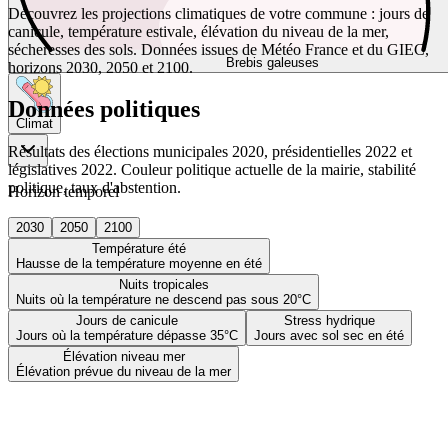
Découvrez les projections climatiques de votre commune : jours de
canicule, température estivale, élévation du niveau de la mer,
sécheresses des sols. Données issues de Météo France et du GIEC,
Brebis galeuses
horizons 2030, 2050 et 2100.
Données politiques
Climat
Résultats des élections municipales 2020, présidentielles 2022 et
législatives 2022. Couleur politique actuelle de la mairie, stabilité
politique, taux d'abstention.
Horizon temporel
2030
2050
2100
Température été
Hausse de la température moyenne en été
Nuits tropicales
Nuits où la température ne descend pas sous 20°C
Jours de canicule
Stress hydrique
Jours où la température dépasse 35°C
Jours avec sol sec en été
Élévation niveau mer
Élévation prévue du niveau de la mer