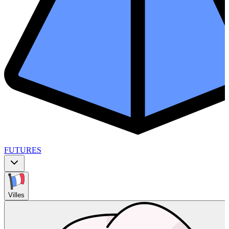
FUTURES
Villes