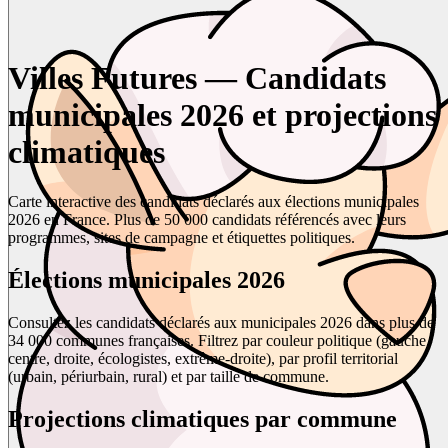
Villes Futures — Candidats
municipales 2026 et projections
climatiques
Carte interactive des candidats déclarés aux élections municipales
2026 en France. Plus de 50 000 candidats référencés avec leurs
programmes, sites de campagne et étiquettes politiques.
Élections municipales 2026
Consultez les candidats déclarés aux municipales 2026 dans plus de
34 000 communes françaises. Filtrez par couleur politique (gauche,
centre, droite, écologistes, extrême-droite), par profil territorial
(urbain, périurbain, rural) et par taille de commune.
Projections climatiques par commune