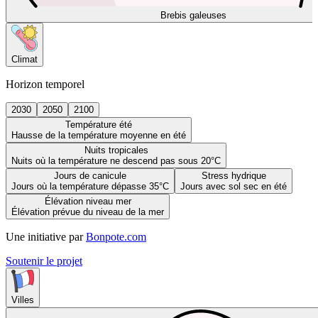
Brebis galeuses
Climat
Horizon temporel
2030
2050
2100
Température été
Hausse de la température moyenne en été
Nuits tropicales
Nuits où la température ne descend pas sous 20°C
Jours de canicule
Stress hydrique
Jours où la température dépasse 35°C
Jours avec sol sec en été
Élévation niveau mer
Élévation prévue du niveau de la mer
Une initiative par
Bonpote.com
Soutenir le projet
Villes