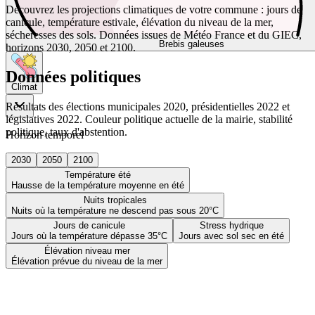
Découvrez les projections climatiques de votre commune : jours de
canicule, température estivale, élévation du niveau de la mer,
sécheresses des sols. Données issues de Météo France et du GIEC,
Brebis galeuses
horizons 2030, 2050 et 2100.
Données politiques
Climat
Résultats des élections municipales 2020, présidentielles 2022 et
législatives 2022. Couleur politique actuelle de la mairie, stabilité
politique, taux d'abstention.
Horizon temporel
2030
2050
2100
Température été
Hausse de la température moyenne en été
Nuits tropicales
Nuits où la température ne descend pas sous 20°C
Jours de canicule
Stress hydrique
Jours où la température dépasse 35°C
Jours avec sol sec en été
Élévation niveau mer
Élévation prévue du niveau de la mer