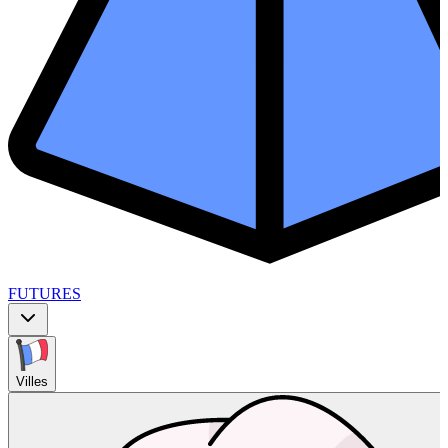
FUTURES
Villes