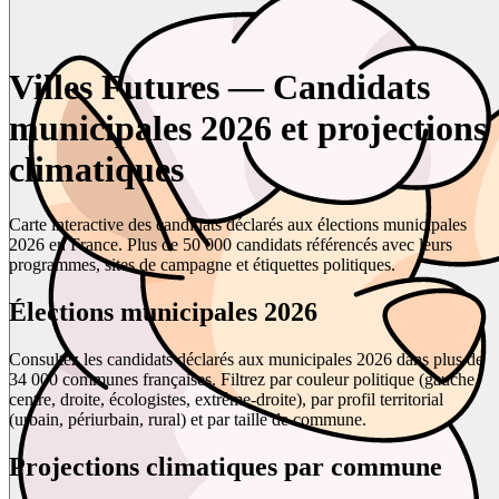
Villes Futures — Candidats
municipales 2026 et projections
climatiques
Carte interactive des candidats déclarés aux élections municipales
2026 en France. Plus de 50 000 candidats référencés avec leurs
programmes, sites de campagne et étiquettes politiques.
Élections municipales 2026
Consultez les candidats déclarés aux municipales 2026 dans plus de
34 000 communes françaises. Filtrez par couleur politique (gauche,
centre, droite, écologistes, extrême-droite), par profil territorial
(urbain, périurbain, rural) et par taille de commune.
Projections climatiques par commune