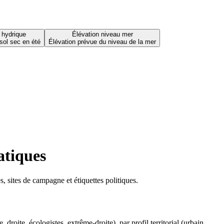
 hydrique
Élévation niveau mer
sol sec en été
Élévation prévue du niveau de la mer
atiques
 sites de campagne et étiquettes politiques.
oite, écologistes, extrême-droite), par profil territorial (urbain,