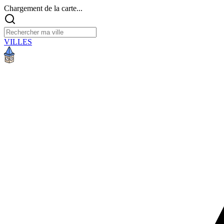
Chargement de la carte...
VILLES