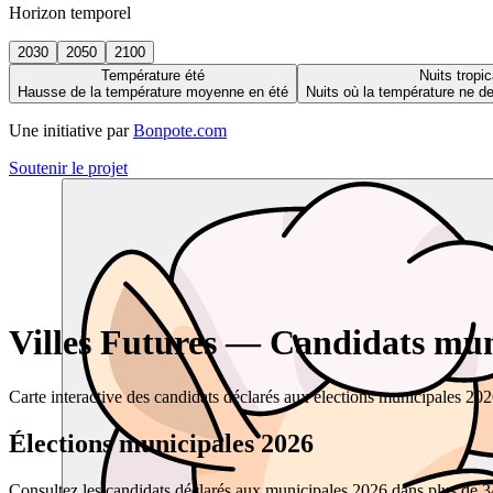
Horizon temporel
2030
2050
2100
Température été
Nuits tropic
Hausse de la température moyenne en été
Nuits où la température ne 
Une initiative par
Bonpote.com
Soutenir le projet
Villes Futures — Candidats muni
Carte interactive des candidats déclarés aux élections municipales 20
Élections municipales 2026
Consultez les candidats déclarés aux municipales 2026 dans plus de 34 0