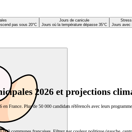
ales
Jours de canicule
Stress
descend pas sous 20°C
Jours où la température dépasse 35°C
Jours avec 
cipales 2026 et projections clim
26 en France. Plus de 50 000 candidats référencés avec leurs programmes,
00 communes françaises. Filtrez par couleur politique (gauche, centre, dr