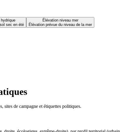
 hydrique
Élévation niveau mer
sol sec en été
Élévation prévue du niveau de la mer
atiques
 sites de campagne et étiquettes politiques.
oite, écologistes, extrême-droite), par profil territorial (urbain,