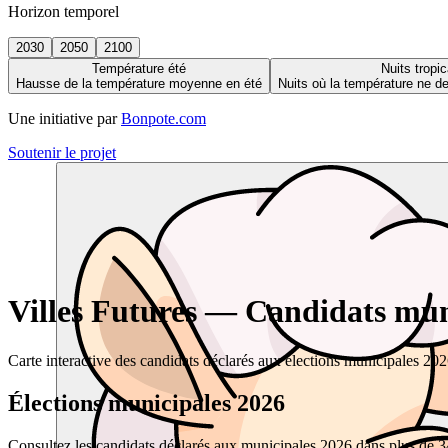
Horizon temporel
2030
2050
2100
Température été
Nuits tropic
Hausse de la température moyenne en été
Nuits où la température ne 
Une initiative par
Bonpote.com
Soutenir le projet
Villes Futures — Candidats muni
Carte interactive des candidats déclarés aux élections municipales 20
Élections municipales 2026
Consultez les candidats déclarés aux municipales 2026 dans plus de 34 0