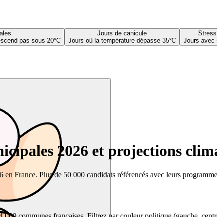
ales
Jours de canicule
Stress
descend pas sous 20°C
Jours où la température dépasse 35°C
Jours avec 
cipales 2026 et projections clim
26 en France. Plus de 50 000 candidats référencés avec leurs programmes,
00 communes françaises. Filtrez par couleur politique (gauche, centre, dr