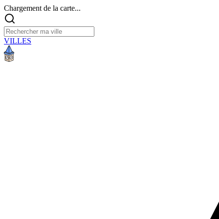
Chargement de la carte...
VILLES