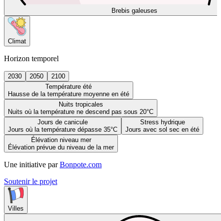
Brebis galeuses
Climat
Horizon temporel
2030
2050
2100
Température été
Hausse de la température moyenne en été
Nuits tropicales
Nuits où la température ne descend pas sous 20°C
Jours de canicule
Stress hydrique
Jours où la température dépasse 35°C
Jours avec sol sec en été
Élévation niveau mer
Élévation prévue du niveau de la mer
Une initiative par
Bonpote.com
Soutenir le projet
Villes