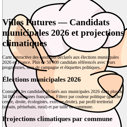
Villes Futures — Candidats
municipales 2026 et projections
climatiques
Carte interactive des candidats déclarés aux élections municipales
2026 en France. Plus de 50 000 candidats référencés avec leurs
programmes, sites de campagne et étiquettes politiques.
Élections municipales 2026
Consultez les candidats déclarés aux municipales 2026 dans plus de
34 000 communes françaises. Filtrez par couleur politique (gauche,
centre, droite, écologistes, extrême-droite), par profil territorial
(urbain, périurbain, rural) et par taille de commune.
Projections climatiques par commune