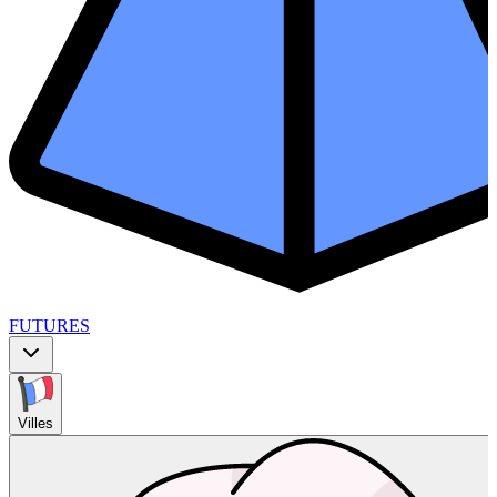
FUTURES
Villes