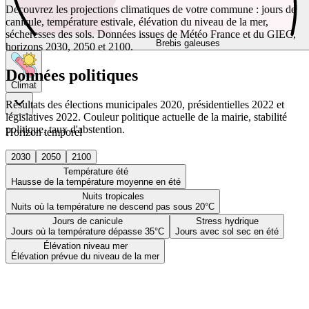
Découvrez les projections climatiques de votre commune : jours de
canicule, température estivale, élévation du niveau de la mer,
sécheresses des sols. Données issues de Météo France et du GIEC,
Brebis galeuses
horizons 2030, 2050 et 2100.
Données politiques
Climat
Résultats des élections municipales 2020, présidentielles 2022 et
législatives 2022. Couleur politique actuelle de la mairie, stabilité
politique, taux d'abstention.
Horizon temporel
2030
2050
2100
Température été
Hausse de la température moyenne en été
Nuits tropicales
Nuits où la température ne descend pas sous 20°C
Jours de canicule
Stress hydrique
Jours où la température dépasse 35°C
Jours avec sol sec en été
Élévation niveau mer
Élévation prévue du niveau de la mer