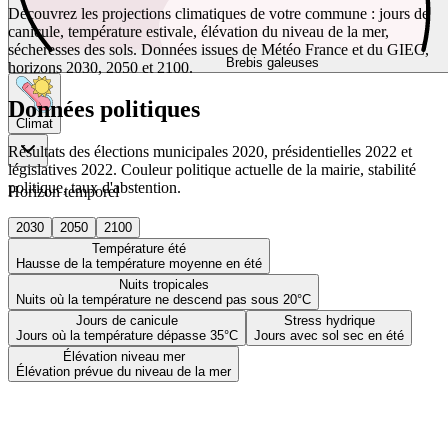
Découvrez les projections climatiques de votre commune : jours de
canicule, température estivale, élévation du niveau de la mer,
sécheresses des sols. Données issues de Météo France et du GIEC,
Brebis galeuses
horizons 2030, 2050 et 2100.
Données politiques
Climat
Résultats des élections municipales 2020, présidentielles 2022 et
législatives 2022. Couleur politique actuelle de la mairie, stabilité
politique, taux d'abstention.
Horizon temporel
2030
2050
2100
Température été
Hausse de la température moyenne en été
Nuits tropicales
Nuits où la température ne descend pas sous 20°C
Jours de canicule
Stress hydrique
Jours où la température dépasse 35°C
Jours avec sol sec en été
Élévation niveau mer
Élévation prévue du niveau de la mer