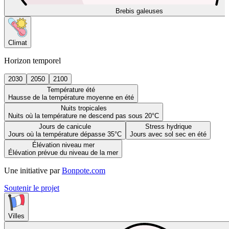
Brebis galeuses
Climat
Horizon temporel
2030
2050
2100
Température été
Hausse de la température moyenne en été
Nuits tropicales
Nuits où la température ne descend pas sous 20°C
Jours de canicule
Stress hydrique
Jours où la température dépasse 35°C
Jours avec sol sec en été
Élévation niveau mer
Élévation prévue du niveau de la mer
Une initiative par
Bonpote.com
Soutenir le projet
Villes