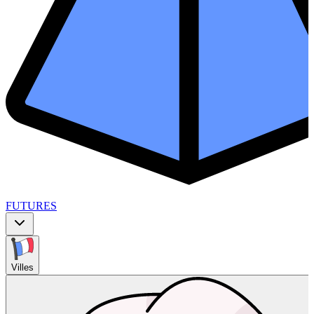
FUTURES
Villes