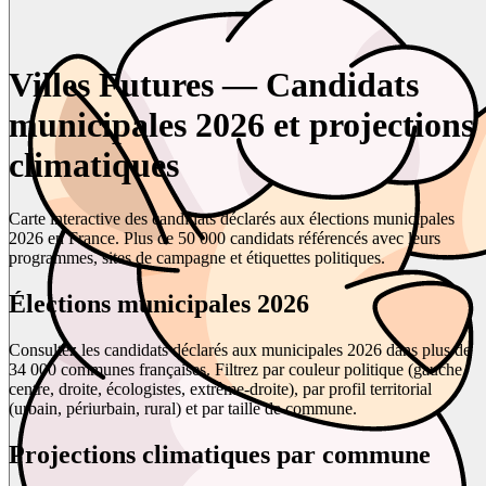
Villes Futures — Candidats
municipales 2026 et projections
climatiques
Carte interactive des candidats déclarés aux élections municipales
2026 en France. Plus de 50 000 candidats référencés avec leurs
programmes, sites de campagne et étiquettes politiques.
Élections municipales 2026
Consultez les candidats déclarés aux municipales 2026 dans plus de
34 000 communes françaises. Filtrez par couleur politique (gauche,
centre, droite, écologistes, extrême-droite), par profil territorial
(urbain, périurbain, rural) et par taille de commune.
Projections climatiques par commune