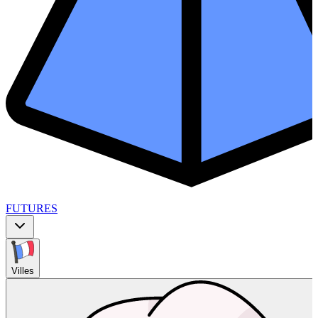
FUTURES
Villes