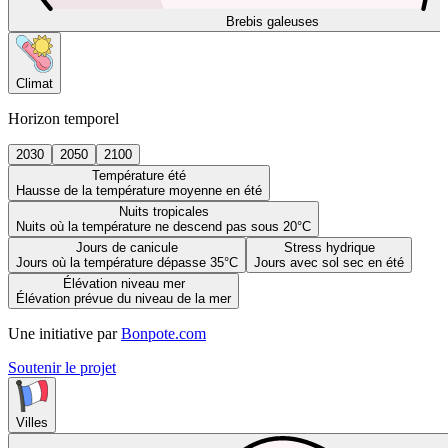
Brebis galeuses
Climat
Horizon temporel
2030
2050
2100
Température été
Hausse de la température moyenne en été
Nuits tropicales
Nuits où la température ne descend pas sous 20°C
Jours de canicule
Stress hydrique
Jours où la température dépasse 35°C
Jours avec sol sec en été
Élévation niveau mer
Élévation prévue du niveau de la mer
Une initiative par
Bonpote.com
Soutenir le projet
Villes