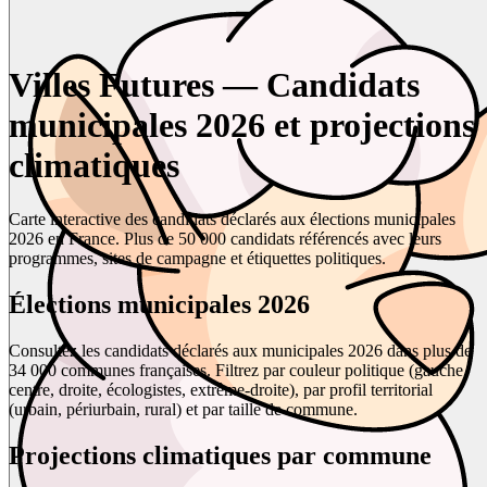
Villes Futures — Candidats
municipales 2026 et projections
climatiques
Carte interactive des candidats déclarés aux élections municipales
2026 en France. Plus de 50 000 candidats référencés avec leurs
programmes, sites de campagne et étiquettes politiques.
Élections municipales 2026
Consultez les candidats déclarés aux municipales 2026 dans plus de
34 000 communes françaises. Filtrez par couleur politique (gauche,
centre, droite, écologistes, extrême-droite), par profil territorial
(urbain, périurbain, rural) et par taille de commune.
Projections climatiques par commune