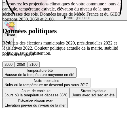
Découvrez les projections climatiques de votre commune : jours de
canicule, température estivale, élévation du niveau de la mer,
sécheresses des sols. Données issues de Météo France et du GIEC,
Brebis galeuses
horizons 2030, 2050 et 2100.
Données politiques
Climat
Résultats des élections municipales 2020, présidentielles 2022 et
législatives 2022. Couleur politique actuelle de la mairie, stabilité
politique, taux d'abstention.
Horizon temporel
2030
2050
2100
Température été
Hausse de la température moyenne en été
Nuits tropicales
Nuits où la température ne descend pas sous 20°C
Jours de canicule
Stress hydrique
Jours où la température dépasse 35°C
Jours avec sol sec en été
Élévation niveau mer
Élévation prévue du niveau de la mer