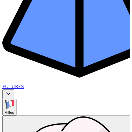
FUTURES
Villes