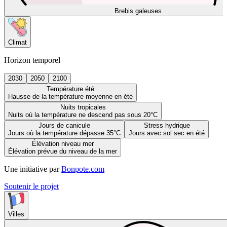
Brebis galeuses
Climat
Horizon temporel
2030
2050
2100
Température été
Hausse de la température moyenne en été
Nuits tropicales
Nuits où la température ne descend pas sous 20°C
Jours de canicule
Stress hydrique
Jours où la température dépasse 35°C
Jours avec sol sec en été
Élévation niveau mer
Élévation prévue du niveau de la mer
Une initiative par
Bonpote.com
Soutenir le projet
Villes