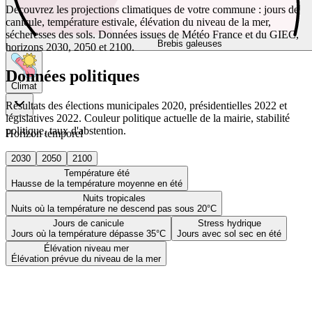
Découvrez les projections climatiques de votre commune : jours de
canicule, température estivale, élévation du niveau de la mer,
sécheresses des sols. Données issues de Météo France et du GIEC,
Brebis galeuses
horizons 2030, 2050 et 2100.
Données politiques
Climat
Résultats des élections municipales 2020, présidentielles 2022 et
législatives 2022. Couleur politique actuelle de la mairie, stabilité
politique, taux d'abstention.
Horizon temporel
2030
2050
2100
Température été
Hausse de la température moyenne en été
Nuits tropicales
Nuits où la température ne descend pas sous 20°C
Jours de canicule
Stress hydrique
Jours où la température dépasse 35°C
Jours avec sol sec en été
Élévation niveau mer
Élévation prévue du niveau de la mer