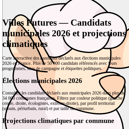
Villes Futures — Candidats
municipales 2026 et projections
climatiques
Carte interactive des candidats déclarés aux élections municipales
2026 en France. Plus de 50 000 candidats référencés avec leurs
programmes, sites de campagne et étiquettes politiques.
Élections municipales 2026
Consultez les candidats déclarés aux municipales 2026 dans plus de
34 000 communes françaises. Filtrez par couleur politique (gauche,
centre, droite, écologistes, extrême-droite), par profil territorial
(urbain, périurbain, rural) et par taille de commune.
Projections climatiques par commune