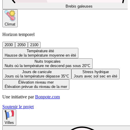
Brebis galeuses
Climat
Horizon temporel
2030
2050
2100
Température été
Hausse de la température moyenne en été
Nuits tropicales
Nuits où la température ne descend pas sous 20°C
Jours de canicule
Stress hydrique
Jours où la température dépasse 35°C
Jours avec sol sec en été
Élévation niveau mer
Élévation prévue du niveau de la mer
Une initiative par
Bonpote.com
Soutenir le projet
Villes