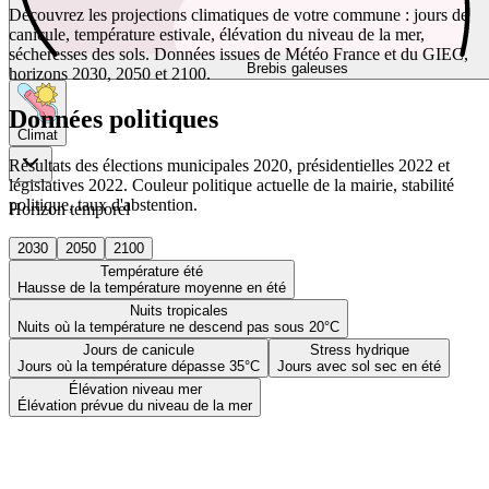
Découvrez les projections climatiques de votre commune : jours de
canicule, température estivale, élévation du niveau de la mer,
sécheresses des sols. Données issues de Météo France et du GIEC,
Brebis galeuses
horizons 2030, 2050 et 2100.
Données politiques
Climat
Résultats des élections municipales 2020, présidentielles 2022 et
législatives 2022. Couleur politique actuelle de la mairie, stabilité
politique, taux d'abstention.
Horizon temporel
2030
2050
2100
Température été
Hausse de la température moyenne en été
Nuits tropicales
Nuits où la température ne descend pas sous 20°C
Jours de canicule
Stress hydrique
Jours où la température dépasse 35°C
Jours avec sol sec en été
Élévation niveau mer
Élévation prévue du niveau de la mer