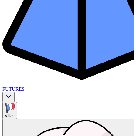
FUTURES
Villes