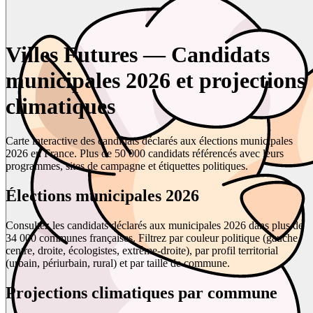
Villes Futures — Candidats
municipales 2026 et projections
climatiques
Carte interactive des candidats déclarés aux élections municipales
2026 en France. Plus de 50 000 candidats référencés avec leurs
programmes, sites de campagne et étiquettes politiques.
Élections municipales 2026
Consultez les candidats déclarés aux municipales 2026 dans plus de
34 000 communes françaises. Filtrez par couleur politique (gauche,
centre, droite, écologistes, extrême-droite), par profil territorial
(urbain, périurbain, rural) et par taille de commune.
Projections climatiques par commune