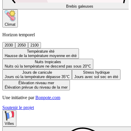
Brebis galeuses
Climat
Horizon temporel
2030
2050
2100
Température été
Hausse de la température moyenne en été
Nuits tropicales
Nuits où la température ne descend pas sous 20°C
Jours de canicule
Stress hydrique
Jours où la température dépasse 35°C
Jours avec sol sec en été
Élévation niveau mer
Élévation prévue du niveau de la mer
Une initiative par
Bonpote.com
Soutenir le projet
Villes