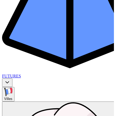
FUTURES
Villes