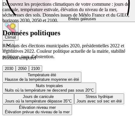
Découvrez les projections climatiques de votre commune : jours de
canicule, température estivale, élévation du niveau de la mer,
sécheresses des sols. Données issues de Météo France et du GIEC,
Brebis galeuses
horizons 2030, 2050 et 2100.
Données politiques
Climat
Résultats des élections municipales 2020, présidentielles 2022 et
législatives 2022. Couleur politique actuelle de la mairie, stabilité
politique, taux d'abstention.
Horizon temporel
2030
2050
2100
Température été
Hausse de la température moyenne en été
Nuits tropicales
Nuits où la température ne descend pas sous 20°C
Jours de canicule
Stress hydrique
Jours où la température dépasse 35°C
Jours avec sol sec en été
Élévation niveau mer
Élévation prévue du niveau de la mer