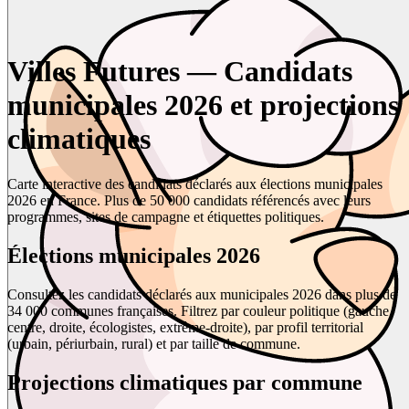
Villes Futures — Candidats
municipales 2026 et projections
climatiques
Carte interactive des candidats déclarés aux élections municipales
2026 en France. Plus de 50 000 candidats référencés avec leurs
programmes, sites de campagne et étiquettes politiques.
Élections municipales 2026
Consultez les candidats déclarés aux municipales 2026 dans plus de
34 000 communes françaises. Filtrez par couleur politique (gauche,
centre, droite, écologistes, extrême-droite), par profil territorial
(urbain, périurbain, rural) et par taille de commune.
Projections climatiques par commune