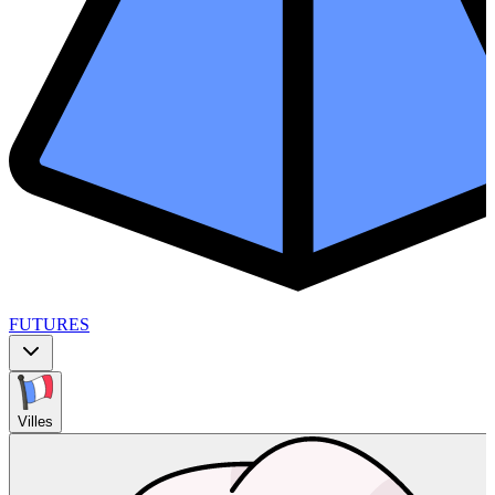
FUTURES
Villes