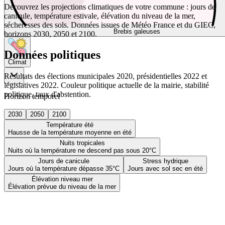
Découvrez les projections climatiques de votre commune : jours de
canicule, température estivale, élévation du niveau de la mer,
sécheresses des sols. Données issues de Météo France et du GIEC,
Brebis galeuses
horizons 2030, 2050 et 2100.
Données politiques
Climat
Résultats des élections municipales 2020, présidentielles 2022 et
législatives 2022. Couleur politique actuelle de la mairie, stabilité
politique, taux d'abstention.
Horizon temporel
2030
2050
2100
Température été
Hausse de la température moyenne en été
Nuits tropicales
Nuits où la température ne descend pas sous 20°C
Jours de canicule
Stress hydrique
Jours où la température dépasse 35°C
Jours avec sol sec en été
Élévation niveau mer
Élévation prévue du niveau de la mer