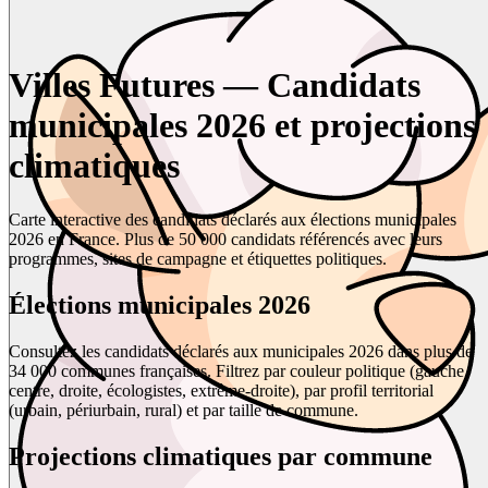
Villes Futures — Candidats
municipales 2026 et projections
climatiques
Carte interactive des candidats déclarés aux élections municipales
2026 en France. Plus de 50 000 candidats référencés avec leurs
programmes, sites de campagne et étiquettes politiques.
Élections municipales 2026
Consultez les candidats déclarés aux municipales 2026 dans plus de
34 000 communes françaises. Filtrez par couleur politique (gauche,
centre, droite, écologistes, extrême-droite), par profil territorial
(urbain, périurbain, rural) et par taille de commune.
Projections climatiques par commune