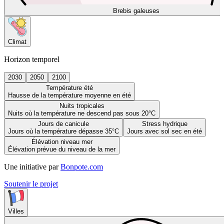
Brebis galeuses
Climat
Horizon temporel
2030
2050
2100
Température été
Hausse de la température moyenne en été
Nuits tropicales
Nuits où la température ne descend pas sous 20°C
Jours de canicule
Stress hydrique
Jours où la température dépasse 35°C
Jours avec sol sec en été
Élévation niveau mer
Élévation prévue du niveau de la mer
Une initiative par
Bonpote.com
Soutenir le projet
Villes