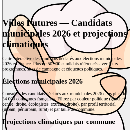
Villes Futures — Candidats
municipales 2026 et projections
climatiques
Carte interactive des candidats déclarés aux élections municipales
2026 en France. Plus de 50 000 candidats référencés avec leurs
programmes, sites de campagne et étiquettes politiques.
Élections municipales 2026
Consultez les candidats déclarés aux municipales 2026 dans plus de
34 000 communes françaises. Filtrez par couleur politique (gauche,
centre, droite, écologistes, extrême-droite), par profil territorial
(urbain, périurbain, rural) et par taille de commune.
Projections climatiques par commune