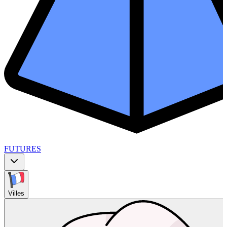
FUTURES
Villes