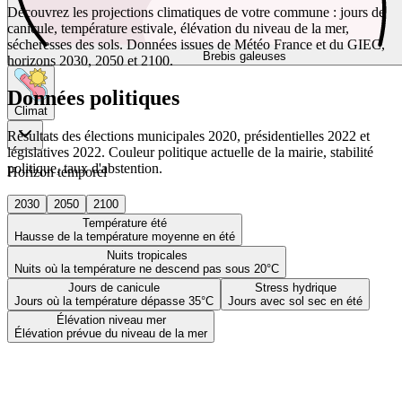
Découvrez les projections climatiques de votre commune : jours de
canicule, température estivale, élévation du niveau de la mer,
sécheresses des sols. Données issues de Météo France et du GIEC,
Brebis galeuses
horizons 2030, 2050 et 2100.
Données politiques
Climat
Résultats des élections municipales 2020, présidentielles 2022 et
législatives 2022. Couleur politique actuelle de la mairie, stabilité
politique, taux d'abstention.
Horizon temporel
2030
2050
2100
Température été
Hausse de la température moyenne en été
Nuits tropicales
Nuits où la température ne descend pas sous 20°C
Jours de canicule
Stress hydrique
Jours où la température dépasse 35°C
Jours avec sol sec en été
Élévation niveau mer
Élévation prévue du niveau de la mer