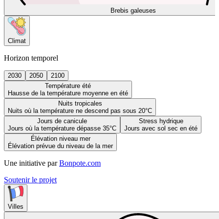
Brebis galeuses
Climat
Horizon temporel
2030
2050
2100
Température été
Hausse de la température moyenne en été
Nuits tropicales
Nuits où la température ne descend pas sous 20°C
Jours de canicule
Stress hydrique
Jours où la température dépasse 35°C
Jours avec sol sec en été
Élévation niveau mer
Élévation prévue du niveau de la mer
Une initiative par
Bonpote.com
Soutenir le projet
Villes