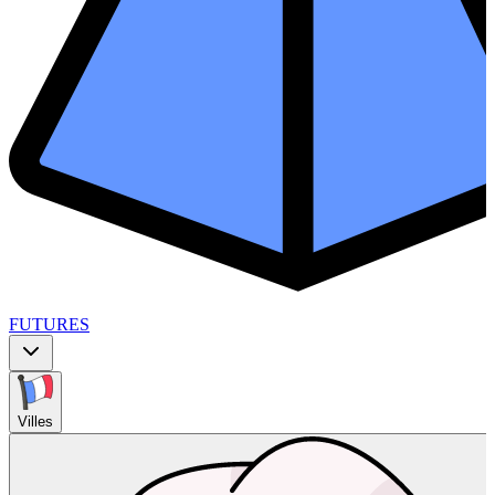
FUTURES
Villes