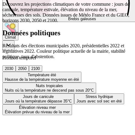
Découvrez les projections climatiques de votre commune : jours de
canicule, température estivale, élévation du niveau de la mer,
sécheresses des sols. Données issues de Météo France et du GIEC,
Brebis galeuses
horizons 2030, 2050 et 2100.
Données politiques
Climat
Résultats des élections municipales 2020, présidentielles 2022 et
législatives 2022. Couleur politique actuelle de la mairie, stabilité
politique, taux d'abstention.
Horizon temporel
2030
2050
2100
Température été
Hausse de la température moyenne en été
Nuits tropicales
Nuits où la température ne descend pas sous 20°C
Jours de canicule
Stress hydrique
Jours où la température dépasse 35°C
Jours avec sol sec en été
Élévation niveau mer
Élévation prévue du niveau de la mer