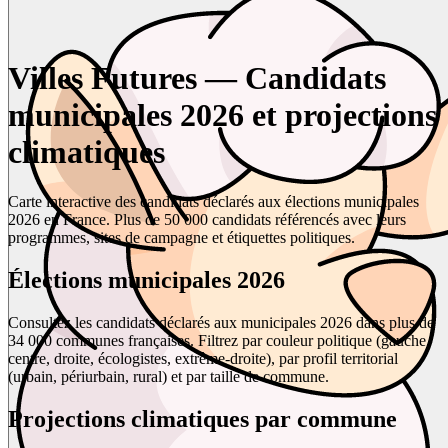
Villes Futures — Candidats
municipales 2026 et projections
climatiques
Carte interactive des candidats déclarés aux élections municipales
2026 en France. Plus de 50 000 candidats référencés avec leurs
programmes, sites de campagne et étiquettes politiques.
Élections municipales 2026
Consultez les candidats déclarés aux municipales 2026 dans plus de
34 000 communes françaises. Filtrez par couleur politique (gauche,
centre, droite, écologistes, extrême-droite), par profil territorial
(urbain, périurbain, rural) et par taille de commune.
Projections climatiques par commune