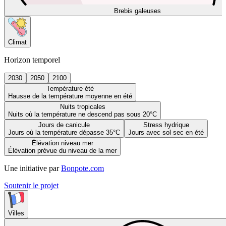
Brebis galeuses
Climat
Horizon temporel
2030
2050
2100
Température été
Hausse de la température moyenne en été
Nuits tropicales
Nuits où la température ne descend pas sous 20°C
Jours de canicule
Stress hydrique
Jours où la température dépasse 35°C
Jours avec sol sec en été
Élévation niveau mer
Élévation prévue du niveau de la mer
Une initiative par
Bonpote.com
Soutenir le projet
Villes