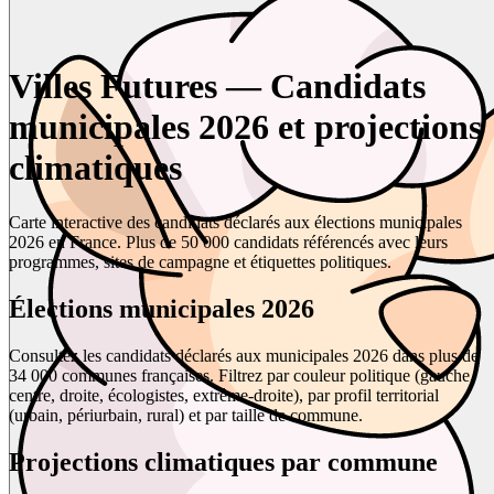
Villes Futures — Candidats
municipales 2026 et projections
climatiques
Carte interactive des candidats déclarés aux élections municipales
2026 en France. Plus de 50 000 candidats référencés avec leurs
programmes, sites de campagne et étiquettes politiques.
Élections municipales 2026
Consultez les candidats déclarés aux municipales 2026 dans plus de
34 000 communes françaises. Filtrez par couleur politique (gauche,
centre, droite, écologistes, extrême-droite), par profil territorial
(urbain, périurbain, rural) et par taille de commune.
Projections climatiques par commune