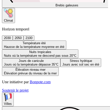
Brebis galeuses
Climat
Horizon temporel
2030
2050
2100
Température été
Hausse de la température moyenne en été
Nuits tropicales
Nuits où la température ne descend pas sous 20°C
Jours de canicule
Stress hydrique
Jours où la température dépasse 35°C
Jours avec sol sec en été
Élévation niveau mer
Élévation prévue du niveau de la mer
Une initiative par
Bonpote.com
Soutenir le projet
Villes