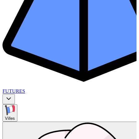
FUTURES
Villes