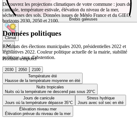
Découvrez les projections climatiques de votre commune : jours de
canicule, température estivale, élévation du niveau de la mer,
sécheresses des sols. Données issues de Météo France et du GIEC,
Brebis galeuses
horizons 2030, 2050 et 2100.
Données politiques
Climat
Résultats des élections municipales 2020, présidentielles 2022 et
législatives 2022. Couleur politique actuelle de la mairie, stabilité
politique, taux d'abstention.
Horizon temporel
2030
2050
2100
Température été
Hausse de la température moyenne en été
Nuits tropicales
Nuits où la température ne descend pas sous 20°C
Jours de canicule
Stress hydrique
Jours où la température dépasse 35°C
Jours avec sol sec en été
Élévation niveau mer
Élévation prévue du niveau de la mer