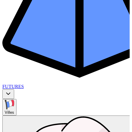
FUTURES
Villes