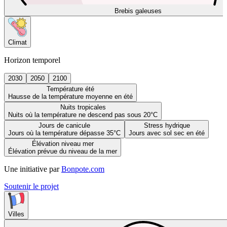
Brebis galeuses
Climat
Horizon temporel
2030
2050
2100
Température été
Hausse de la température moyenne en été
Nuits tropicales
Nuits où la température ne descend pas sous 20°C
Jours de canicule
Stress hydrique
Jours où la température dépasse 35°C
Jours avec sol sec en été
Élévation niveau mer
Élévation prévue du niveau de la mer
Une initiative par
Bonpote.com
Soutenir le projet
Villes