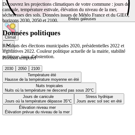
Découvrez les projections climatiques de votre commune : jours de
canicule, température estivale, élévation du niveau de la mer,
sécheresses des sols. Données issues de Météo France et du GIEC,
Brebis galeuses
horizons 2030, 2050 et 2100.
Données politiques
Climat
Résultats des élections municipales 2020, présidentielles 2022 et
législatives 2022. Couleur politique actuelle de la mairie, stabilité
politique, taux d'abstention.
Horizon temporel
2030
2050
2100
Température été
Hausse de la température moyenne en été
Nuits tropicales
Nuits où la température ne descend pas sous 20°C
Jours de canicule
Stress hydrique
Jours où la température dépasse 35°C
Jours avec sol sec en été
Élévation niveau mer
Élévation prévue du niveau de la mer