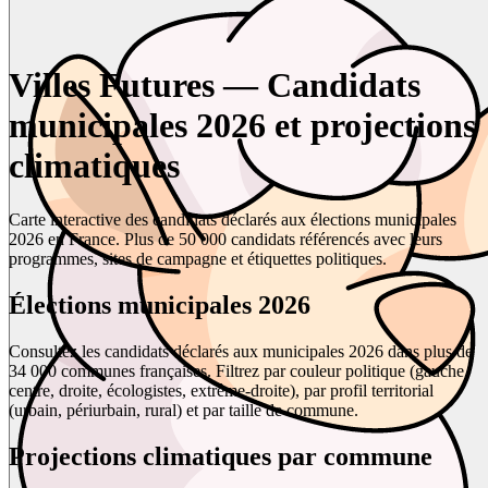
Villes Futures — Candidats
municipales 2026 et projections
climatiques
Carte interactive des candidats déclarés aux élections municipales
2026 en France. Plus de 50 000 candidats référencés avec leurs
programmes, sites de campagne et étiquettes politiques.
Élections municipales 2026
Consultez les candidats déclarés aux municipales 2026 dans plus de
34 000 communes françaises. Filtrez par couleur politique (gauche,
centre, droite, écologistes, extrême-droite), par profil territorial
(urbain, périurbain, rural) et par taille de commune.
Projections climatiques par commune