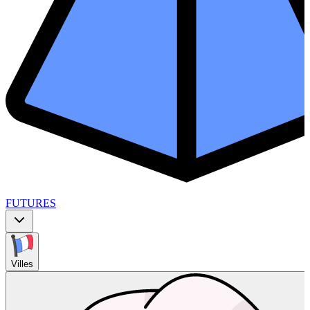
FUTURES
Villes