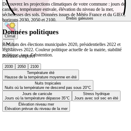
Découvrez les projections climatiques de votre commune : jours de
canicule, température estivale, élévation du niveau de la mer,
sécheresses des sols. Données issues de Météo France et du GIEC,
Brebis galeuses
horizons 2030, 2050 et 2100.
Données politiques
Climat
Résultats des élections municipales 2020, présidentielles 2022 et
législatives 2022. Couleur politique actuelle de la mairie, stabilité
politique, taux d'abstention.
Horizon temporel
2030
2050
2100
Température été
Hausse de la température moyenne en été
Nuits tropicales
Nuits où la température ne descend pas sous 20°C
Jours de canicule
Stress hydrique
Jours où la température dépasse 35°C
Jours avec sol sec en été
Élévation niveau mer
Élévation prévue du niveau de la mer