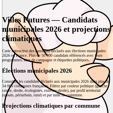
Villes Futures — Candidats
municipales 2026 et projections
climatiques
Carte interactive des candidats déclarés aux élections municipales
2026 en France. Plus de 50 000 candidats référencés avec leurs
programmes, sites de campagne et étiquettes politiques.
Élections municipales 2026
Consultez les candidats déclarés aux municipales 2026 dans plus de
34 000 communes françaises. Filtrez par couleur politique (gauche,
centre, droite, écologistes, extrême-droite), par profil territorial
(urbain, périurbain, rural) et par taille de commune.
Projections climatiques par commune