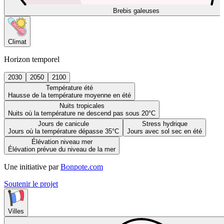
Brebis galeuses
Climat
Horizon temporel
2030
2050
2100
Température été
Hausse de la température moyenne en été
Nuits tropicales
Nuits où la température ne descend pas sous 20°C
Jours de canicule
Stress hydrique
Jours où la température dépasse 35°C
Jours avec sol sec en été
Élévation niveau mer
Élévation prévue du niveau de la mer
Une initiative par
Bonpote.com
Soutenir le projet
Villes