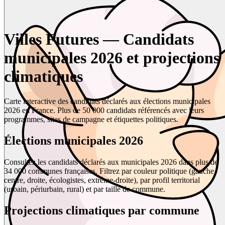
Villes Futures — Candidats
municipales 2026 et projections
climatiques
Carte interactive des candidats déclarés aux élections municipales
2026 en France. Plus de 50 000 candidats référencés avec leurs
programmes, sites de campagne et étiquettes politiques.
Élections municipales 2026
Consultez les candidats déclarés aux municipales 2026 dans plus de
34 000 communes françaises. Filtrez par couleur politique (gauche,
centre, droite, écologistes, extrême-droite), par profil territorial
(urbain, périurbain, rural) et par taille de commune.
Projections climatiques par commune