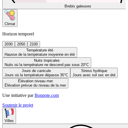
Brebis galeuses
Climat
Horizon temporel
2030
2050
2100
Température été
Hausse de la température moyenne en été
Nuits tropicales
Nuits où la température ne descend pas sous 20°C
Jours de canicule
Stress hydrique
Jours où la température dépasse 35°C
Jours avec sol sec en été
Élévation niveau mer
Élévation prévue du niveau de la mer
Une initiative par
Bonpote.com
Soutenir le projet
Villes