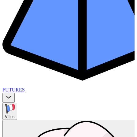
FUTURES
Villes