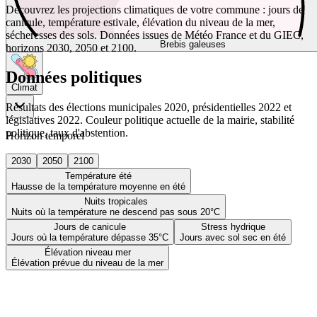
Découvrez les projections climatiques de votre commune : jours de
canicule, température estivale, élévation du niveau de la mer,
sécheresses des sols. Données issues de Météo France et du GIEC,
Brebis galeuses
horizons 2030, 2050 et 2100.
Données politiques
Climat
Résultats des élections municipales 2020, présidentielles 2022 et
législatives 2022. Couleur politique actuelle de la mairie, stabilité
politique, taux d'abstention.
Horizon temporel
2030
2050
2100
Température été
Hausse de la température moyenne en été
Nuits tropicales
Nuits où la température ne descend pas sous 20°C
Jours de canicule
Stress hydrique
Jours où la température dépasse 35°C
Jours avec sol sec en été
Élévation niveau mer
Élévation prévue du niveau de la mer