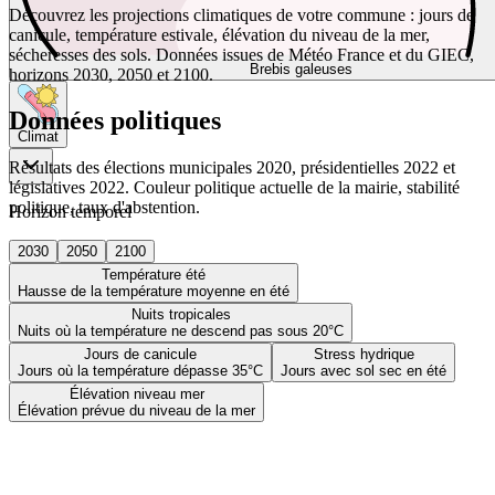
Découvrez les projections climatiques de votre commune : jours de
canicule, température estivale, élévation du niveau de la mer,
sécheresses des sols. Données issues de Météo France et du GIEC,
Brebis galeuses
horizons 2030, 2050 et 2100.
Données politiques
Climat
Résultats des élections municipales 2020, présidentielles 2022 et
législatives 2022. Couleur politique actuelle de la mairie, stabilité
politique, taux d'abstention.
Horizon temporel
2030
2050
2100
Température été
Hausse de la température moyenne en été
Nuits tropicales
Nuits où la température ne descend pas sous 20°C
Jours de canicule
Stress hydrique
Jours où la température dépasse 35°C
Jours avec sol sec en été
Élévation niveau mer
Élévation prévue du niveau de la mer