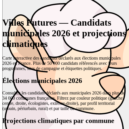
Villes Futures — Candidats
municipales 2026 et projections
climatiques
Carte interactive des candidats déclarés aux élections municipales
2026 en France. Plus de 50 000 candidats référencés avec leurs
programmes, sites de campagne et étiquettes politiques.
Élections municipales 2026
Consultez les candidats déclarés aux municipales 2026 dans plus de
34 000 communes françaises. Filtrez par couleur politique (gauche,
centre, droite, écologistes, extrême-droite), par profil territorial
(urbain, périurbain, rural) et par taille de commune.
Projections climatiques par commune