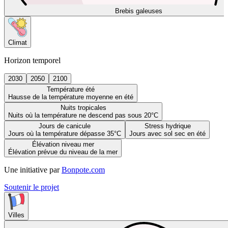
Brebis galeuses
Climat
Horizon temporel
2030
2050
2100
Température été
Hausse de la température moyenne en été
Nuits tropicales
Nuits où la température ne descend pas sous 20°C
Jours de canicule
Stress hydrique
Jours où la température dépasse 35°C
Jours avec sol sec en été
Élévation niveau mer
Élévation prévue du niveau de la mer
Une initiative par
Bonpote.com
Soutenir le projet
Villes