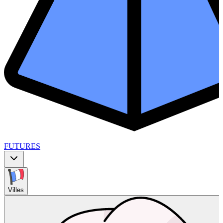
FUTURES
Villes