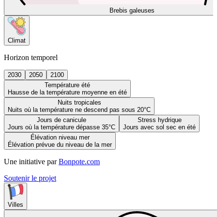
Brebis galeuses
Climat
Horizon temporel
2030
2050
2100
Température été
Hausse de la température moyenne en été
Nuits tropicales
Nuits où la température ne descend pas sous 20°C
Jours de canicule
Stress hydrique
Jours où la température dépasse 35°C
Jours avec sol sec en été
Élévation niveau mer
Élévation prévue du niveau de la mer
Une initiative par
Bonpote.com
Soutenir le projet
Villes