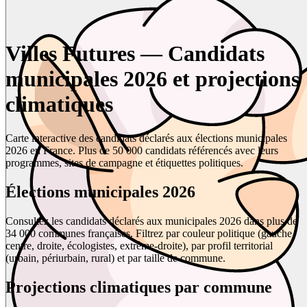
Villes Futures — Candidats
municipales 2026 et projections
climatiques
Carte interactive des candidats déclarés aux élections municipales
2026 en France. Plus de 50 000 candidats référencés avec leurs
programmes, sites de campagne et étiquettes politiques.
Élections municipales 2026
Consultez les candidats déclarés aux municipales 2026 dans plus de
34 000 communes françaises. Filtrez par couleur politique (gauche,
centre, droite, écologistes, extrême-droite), par profil territorial
(urbain, périurbain, rural) et par taille de commune.
Projections climatiques par commune