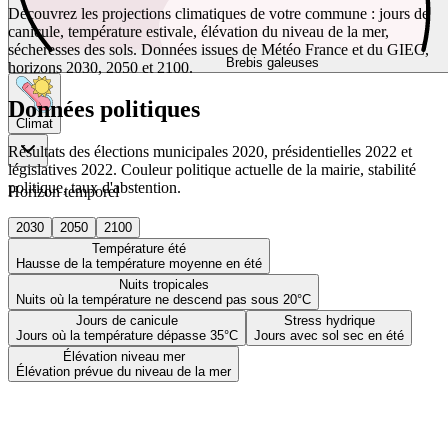
Découvrez les projections climatiques de votre commune : jours de
canicule, température estivale, élévation du niveau de la mer,
sécheresses des sols. Données issues de Météo France et du GIEC,
Brebis galeuses
horizons 2030, 2050 et 2100.
Données politiques
Climat
Résultats des élections municipales 2020, présidentielles 2022 et
législatives 2022. Couleur politique actuelle de la mairie, stabilité
politique, taux d'abstention.
Horizon temporel
2030
2050
2100
Température été
Hausse de la température moyenne en été
Nuits tropicales
Nuits où la température ne descend pas sous 20°C
Jours de canicule
Stress hydrique
Jours où la température dépasse 35°C
Jours avec sol sec en été
Élévation niveau mer
Élévation prévue du niveau de la mer