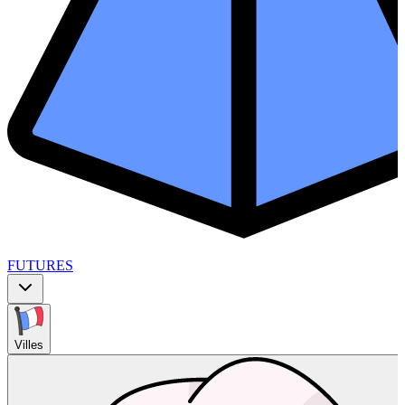
FUTURES
Villes