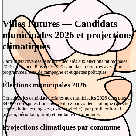
Villes Futures — Candidats
municipales 2026 et projections
climatiques
Carte interactive des candidats déclarés aux élections municipales
2026 en France. Plus de 50 000 candidats référencés avec leurs
programmes, sites de campagne et étiquettes politiques.
Élections municipales 2026
Consultez les candidats déclarés aux municipales 2026 dans plus de
34 000 communes françaises. Filtrez par couleur politique (gauche,
centre, droite, écologistes, extrême-droite), par profil territorial
(urbain, périurbain, rural) et par taille de commune.
Projections climatiques par commune