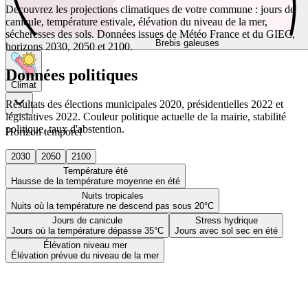
Découvrez les projections climatiques de votre commune : jours de
canicule, température estivale, élévation du niveau de la mer,
sécheresses des sols. Données issues de Météo France et du GIEC,
Brebis galeuses
horizons 2030, 2050 et 2100.
Données politiques
Climat
Résultats des élections municipales 2020, présidentielles 2022 et
législatives 2022. Couleur politique actuelle de la mairie, stabilité
politique, taux d'abstention.
Horizon temporel
2030
2050
2100
Température été
Hausse de la température moyenne en été
Nuits tropicales
Nuits où la température ne descend pas sous 20°C
Jours de canicule
Stress hydrique
Jours où la température dépasse 35°C
Jours avec sol sec en été
Élévation niveau mer
Élévation prévue du niveau de la mer