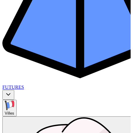
FUTURES
Villes