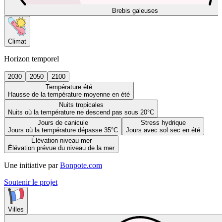
Brebis galeuses
Climat
Horizon temporel
2030
2050
2100
Température été
Hausse de la température moyenne en été
Nuits tropicales
Nuits où la température ne descend pas sous 20°C
Jours de canicule
Stress hydrique
Jours où la température dépasse 35°C
Jours avec sol sec en été
Élévation niveau mer
Élévation prévue du niveau de la mer
Une initiative par
Bonpote.com
Soutenir le projet
Villes