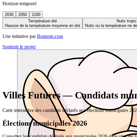
Horizon temporel
2030
2050
2100
Température été
Nuits tropic
Hausse de la température moyenne en été
Nuits où la température ne 
Une initiative par
Bonpote.com
Soutenir le projet
Villes Futures — Candidats muni
Carte interactive des candidats déclarés aux élections municipales 20
Élections municipales 2026
Consultez les candidats déclarés aux municipales 2026 dans plus de 34 0