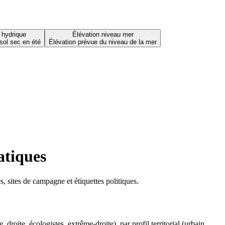
 hydrique
Élévation niveau mer
sol sec en été
Élévation prévue du niveau de la mer
atiques
 sites de campagne et étiquettes politiques.
oite, écologistes, extrême-droite), par profil territorial (urbain,