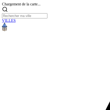
Chargement de la carte...
VILLES