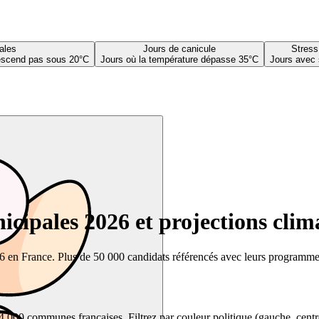
ales
Jours de canicule
Stress
descend pas sous 20°C
Jours où la température dépasse 35°C
Jours avec 
cipales 2026 et projections clim
26 en France. Plus de 50 000 candidats référencés avec leurs programmes,
00 communes françaises. Filtrez par couleur politique (gauche, centre, dr