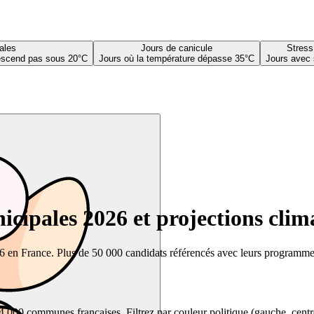
ales
Jours de canicule
Stress
descend pas sous 20°C
Jours où la température dépasse 35°C
Jours avec 
cipales 2026 et projections clim
26 en France. Plus de 50 000 candidats référencés avec leurs programmes,
00 communes françaises. Filtrez par couleur politique (gauche, centre, dr