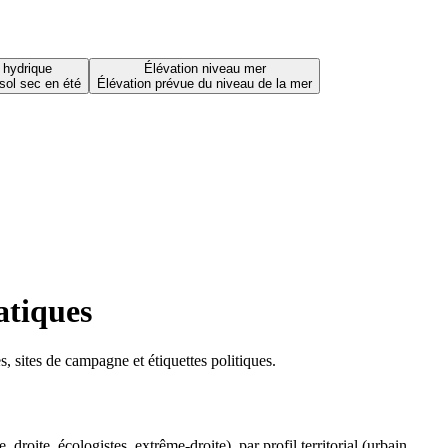
 hydrique
Élévation niveau mer
sol sec en été
Élévation prévue du niveau de la mer
atiques
 sites de campagne et étiquettes politiques.
oite, écologistes, extrême-droite), par profil territorial (urbain,