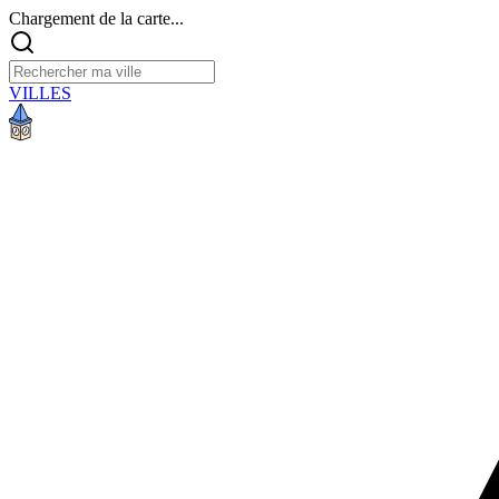
Chargement de la carte...
VILLES