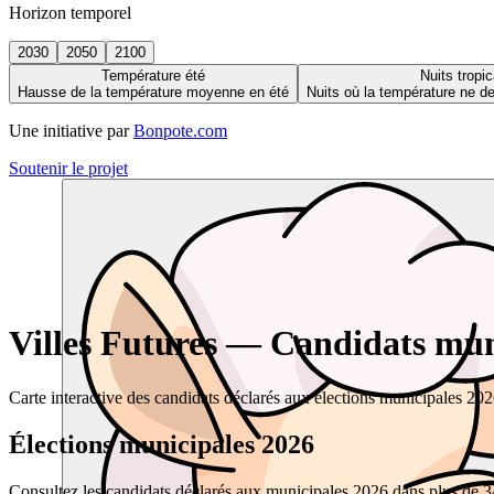
Horizon temporel
2030
2050
2100
Température été
Nuits tropic
Hausse de la température moyenne en été
Nuits où la température ne 
Une initiative par
Bonpote.com
Soutenir le projet
Villes Futures — Candidats muni
Carte interactive des candidats déclarés aux élections municipales 20
Élections municipales 2026
Consultez les candidats déclarés aux municipales 2026 dans plus de 34 0