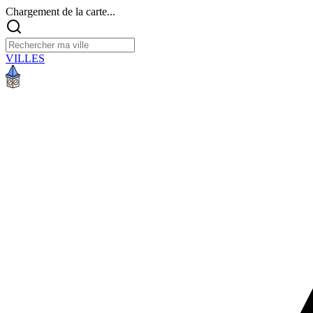
Chargement de la carte...
VILLES