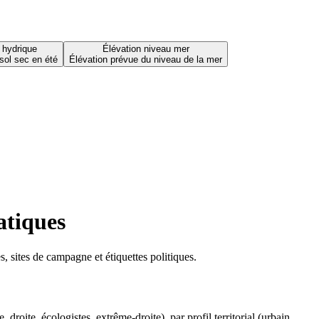
 hydrique
Élévation niveau mer
sol sec en été
Élévation prévue du niveau de la mer
atiques
 sites de campagne et étiquettes politiques.
oite, écologistes, extrême-droite), par profil territorial (urbain,