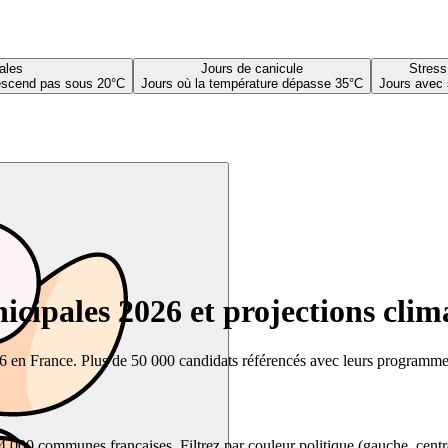
ales
Jours de canicule
Stress
descend pas sous 20°C
Jours où la température dépasse 35°C
Jours avec 
cipales 2026 et projections clim
26 en France. Plus de 50 000 candidats référencés avec leurs programmes,
00 communes françaises. Filtrez par couleur politique (gauche, centre, dr