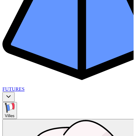
FUTURES
Villes