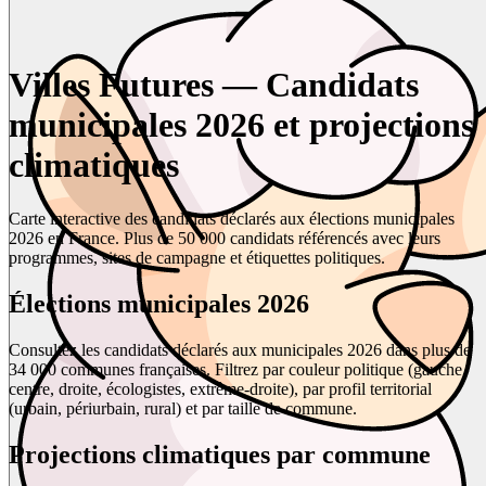
Villes Futures — Candidats
municipales 2026 et projections
climatiques
Carte interactive des candidats déclarés aux élections municipales
2026 en France. Plus de 50 000 candidats référencés avec leurs
programmes, sites de campagne et étiquettes politiques.
Élections municipales 2026
Consultez les candidats déclarés aux municipales 2026 dans plus de
34 000 communes françaises. Filtrez par couleur politique (gauche,
centre, droite, écologistes, extrême-droite), par profil territorial
(urbain, périurbain, rural) et par taille de commune.
Projections climatiques par commune