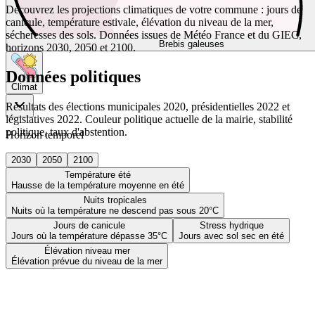
Découvrez les projections climatiques de votre commune : jours de
canicule, température estivale, élévation du niveau de la mer,
sécheresses des sols. Données issues de Météo France et du GIEC,
Brebis galeuses
horizons 2030, 2050 et 2100.
Données politiques
Climat
Résultats des élections municipales 2020, présidentielles 2022 et
législatives 2022. Couleur politique actuelle de la mairie, stabilité
politique, taux d'abstention.
Horizon temporel
2030
2050
2100
Température été
Hausse de la température moyenne en été
Nuits tropicales
Nuits où la température ne descend pas sous 20°C
Jours de canicule
Stress hydrique
Jours où la température dépasse 35°C
Jours avec sol sec en été
Élévation niveau mer
Élévation prévue du niveau de la mer