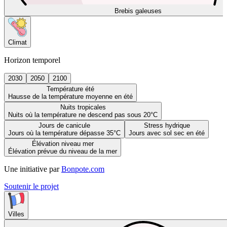
Brebis galeuses
Climat
Horizon temporel
2030
2050
2100
Température été
Hausse de la température moyenne en été
Nuits tropicales
Nuits où la température ne descend pas sous 20°C
Jours de canicule
Stress hydrique
Jours où la température dépasse 35°C
Jours avec sol sec en été
Élévation niveau mer
Élévation prévue du niveau de la mer
Une initiative par
Bonpote.com
Soutenir le projet
Villes