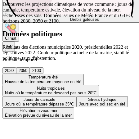
Découvrez les projections climatiques de votre commune : jours de
canicule, température estivale, élévation du niveau de la mer,
sécheresses des sols. Données issues de Météo France et du GIEC,
Brebis galeuses
horizons 2030, 2050 et 2100.
Données politiques
Climat
Résultats des élections municipales 2020, présidentielles 2022 et
législatives 2022. Couleur politique actuelle de la mairie, stabilité
politique, taux d'abstention.
Horizon temporel
2030
2050
2100
Température été
Hausse de la température moyenne en été
Nuits tropicales
Nuits où la température ne descend pas sous 20°C
Jours de canicule
Stress hydrique
Jours où la température dépasse 35°C
Jours avec sol sec en été
Élévation niveau mer
Élévation prévue du niveau de la mer