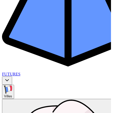
FUTURES
Villes