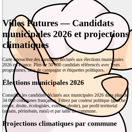
Villes Futures — Candidats
municipales 2026 et projections
climatiques
Carte interactive des candidats déclarés aux élections municipales
2026 en France. Plus de 50 000 candidats référencés avec leurs
programmes, sites de campagne et étiquettes politiques.
Élections municipales 2026
Consultez les candidats déclarés aux municipales 2026 dans plus de
34 000 communes françaises. Filtrez par couleur politique (gauche,
centre, droite, écologistes, extrême-droite), par profil territorial
(urbain, périurbain, rural) et par taille de commune.
Projections climatiques par commune