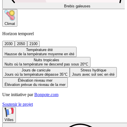
Brebis galeuses
Climat
Horizon temporel
2030
2050
2100
Température été
Hausse de la température moyenne en été
Nuits tropicales
Nuits où la température ne descend pas sous 20°C
Jours de canicule
Stress hydrique
Jours où la température dépasse 35°C
Jours avec sol sec en été
Élévation niveau mer
Élévation prévue du niveau de la mer
Une initiative par
Bonpote.com
Soutenir le projet
Villes