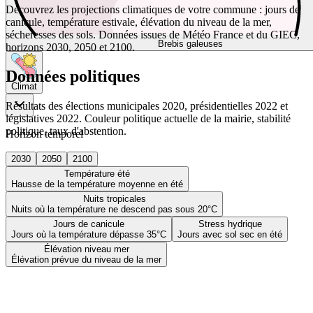
Découvrez les projections climatiques de votre commune : jours de
canicule, température estivale, élévation du niveau de la mer,
sécheresses des sols. Données issues de Météo France et du GIEC,
Brebis galeuses
horizons 2030, 2050 et 2100.
Données politiques
Climat
Résultats des élections municipales 2020, présidentielles 2022 et
législatives 2022. Couleur politique actuelle de la mairie, stabilité
politique, taux d'abstention.
Horizon temporel
2030
2050
2100
Température été
Hausse de la température moyenne en été
Nuits tropicales
Nuits où la température ne descend pas sous 20°C
Jours de canicule
Stress hydrique
Jours où la température dépasse 35°C
Jours avec sol sec en été
Élévation niveau mer
Élévation prévue du niveau de la mer