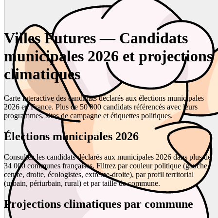
Villes Futures — Candidats
municipales 2026 et projections
climatiques
Carte interactive des candidats déclarés aux élections municipales
2026 en France. Plus de 50 000 candidats référencés avec leurs
programmes, sites de campagne et étiquettes politiques.
Élections municipales 2026
Consultez les candidats déclarés aux municipales 2026 dans plus de
34 000 communes françaises. Filtrez par couleur politique (gauche,
centre, droite, écologistes, extrême-droite), par profil territorial
(urbain, périurbain, rural) et par taille de commune.
Projections climatiques par commune