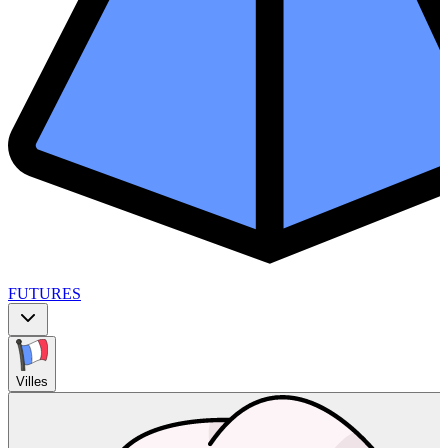
FUTURES
Villes