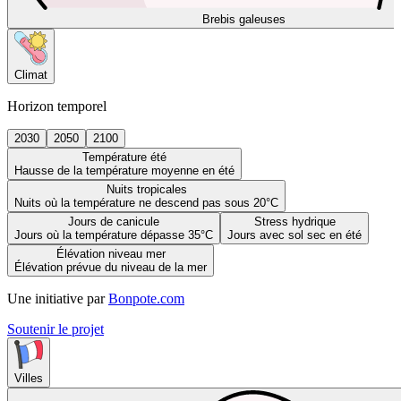
Brebis galeuses
Climat
Horizon temporel
2030
2050
2100
Température été
Hausse de la température moyenne en été
Nuits tropicales
Nuits où la température ne descend pas sous 20°C
Jours de canicule
Stress hydrique
Jours où la température dépasse 35°C
Jours avec sol sec en été
Élévation niveau mer
Élévation prévue du niveau de la mer
Une initiative par
Bonpote.com
Soutenir le projet
Villes