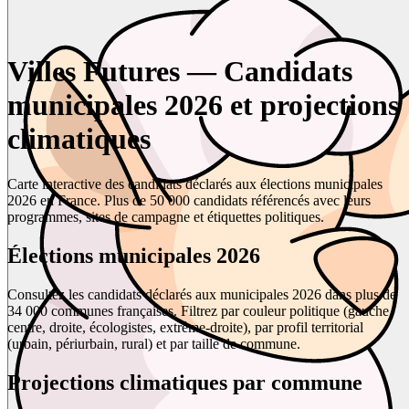
Villes Futures — Candidats
municipales 2026 et projections
climatiques
Carte interactive des candidats déclarés aux élections municipales
2026 en France. Plus de 50 000 candidats référencés avec leurs
programmes, sites de campagne et étiquettes politiques.
Élections municipales 2026
Consultez les candidats déclarés aux municipales 2026 dans plus de
34 000 communes françaises. Filtrez par couleur politique (gauche,
centre, droite, écologistes, extrême-droite), par profil territorial
(urbain, périurbain, rural) et par taille de commune.
Projections climatiques par commune