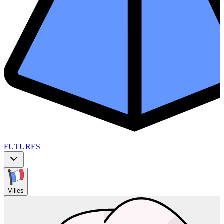
FUTURES
Villes