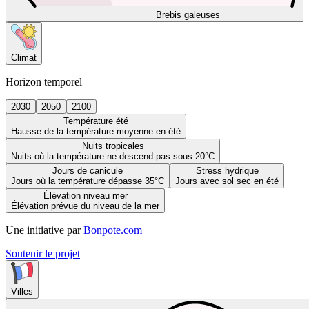
Brebis galeuses
Climat
Horizon temporel
2030
2050
2100
Température été
Hausse de la température moyenne en été
Nuits tropicales
Nuits où la température ne descend pas sous 20°C
Jours de canicule
Stress hydrique
Jours où la température dépasse 35°C
Jours avec sol sec en été
Élévation niveau mer
Élévation prévue du niveau de la mer
Une initiative par
Bonpote.com
Soutenir le projet
Villes