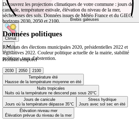
Découvrez les projections climatiques de votre commune : jours de
canicule, température estivale, élévation du niveau de la mer,
sécheresses des sols. Données issues de Météo France et du GIEC,
Brebis galeuses
horizons 2030, 2050 et 2100.
Données politiques
Climat
Résultats des élections municipales 2020, présidentielles 2022 et
législatives 2022. Couleur politique actuelle de la mairie, stabilité
politique, taux d'abstention.
Horizon temporel
2030
2050
2100
Température été
Hausse de la température moyenne en été
Nuits tropicales
Nuits où la température ne descend pas sous 20°C
Jours de canicule
Stress hydrique
Jours où la température dépasse 35°C
Jours avec sol sec en été
Élévation niveau mer
Élévation prévue du niveau de la mer