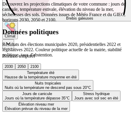
Découvrez les projections climatiques de votre commune : jours de
canicule, température estivale, élévation du niveau de la mer,
sécheresses des sols. Données issues de Météo France et du GIEC,
Brebis galeuses
horizons 2030, 2050 et 2100.
Données politiques
Climat
Résultats des élections municipales 2020, présidentielles 2022 et
législatives 2022. Couleur politique actuelle de la mairie, stabilité
politique, taux d'abstention.
Horizon temporel
2030
2050
2100
Température été
Hausse de la température moyenne en été
Nuits tropicales
Nuits où la température ne descend pas sous 20°C
Jours de canicule
Stress hydrique
Jours où la température dépasse 35°C
Jours avec sol sec en été
Élévation niveau mer
Élévation prévue du niveau de la mer