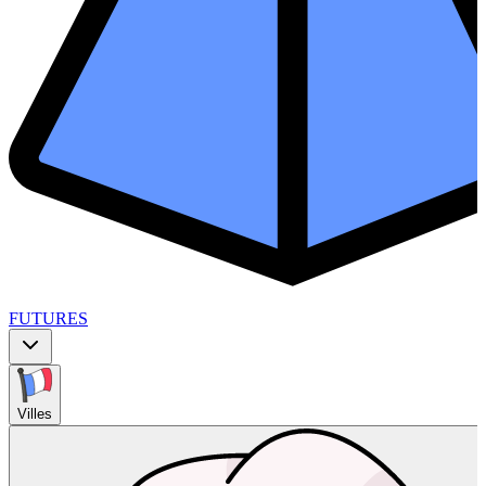
FUTURES
Villes