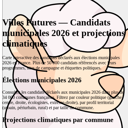
Villes Futures — Candidats
municipales 2026 et projections
climatiques
Carte interactive des candidats déclarés aux élections municipales
2026 en France. Plus de 50 000 candidats référencés avec leurs
programmes, sites de campagne et étiquettes politiques.
Élections municipales 2026
Consultez les candidats déclarés aux municipales 2026 dans plus de
34 000 communes françaises. Filtrez par couleur politique (gauche,
centre, droite, écologistes, extrême-droite), par profil territorial
(urbain, périurbain, rural) et par taille de commune.
Projections climatiques par commune