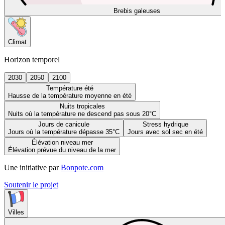
Brebis galeuses
Climat
Horizon temporel
2030
2050
2100
Température été
Hausse de la température moyenne en été
Nuits tropicales
Nuits où la température ne descend pas sous 20°C
Jours de canicule
Stress hydrique
Jours où la température dépasse 35°C
Jours avec sol sec en été
Élévation niveau mer
Élévation prévue du niveau de la mer
Une initiative par
Bonpote.com
Soutenir le projet
Villes