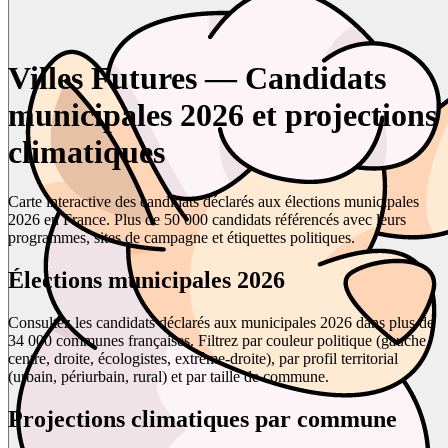
Villes Futures — Candidats
municipales 2026 et projections
climatiques
Carte interactive des candidats déclarés aux élections municipales
2026 en France. Plus de 50 000 candidats référencés avec leurs
programmes, sites de campagne et étiquettes politiques.
Élections municipales 2026
Consultez les candidats déclarés aux municipales 2026 dans plus de
34 000 communes françaises. Filtrez par couleur politique (gauche,
centre, droite, écologistes, extrême-droite), par profil territorial
(urbain, périurbain, rural) et par taille de commune.
Projections climatiques par commune