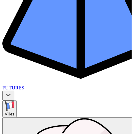
FUTURES
Villes