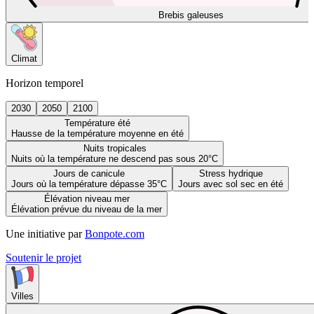
Brebis galeuses
Climat
Horizon temporel
2030
2050
2100
Température été
Hausse de la température moyenne en été
Nuits tropicales
Nuits où la température ne descend pas sous 20°C
Jours de canicule
Stress hydrique
Jours où la température dépasse 35°C
Jours avec sol sec en été
Élévation niveau mer
Élévation prévue du niveau de la mer
Une initiative par
Bonpote.com
Soutenir le projet
Villes