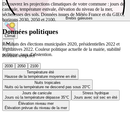
Découvrez les projections climatiques de votre commune : jours de
canicule, température estivale, élévation du niveau de la mer,
sécheresses des sols. Données issues de Météo France et du GIEC,
Brebis galeuses
horizons 2030, 2050 et 2100.
Données politiques
Climat
Résultats des élections municipales 2020, présidentielles 2022 et
législatives 2022. Couleur politique actuelle de la mairie, stabilité
politique, taux d'abstention.
Horizon temporel
2030
2050
2100
Température été
Hausse de la température moyenne en été
Nuits tropicales
Nuits où la température ne descend pas sous 20°C
Jours de canicule
Stress hydrique
Jours où la température dépasse 35°C
Jours avec sol sec en été
Élévation niveau mer
Élévation prévue du niveau de la mer