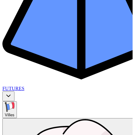
FUTURES
Villes