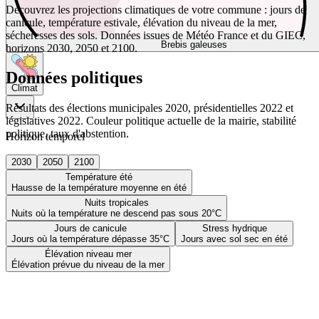
Découvrez les projections climatiques de votre commune : jours de
canicule, température estivale, élévation du niveau de la mer,
sécheresses des sols. Données issues de Météo France et du GIEC,
Brebis galeuses
horizons 2030, 2050 et 2100.
Données politiques
Climat
Résultats des élections municipales 2020, présidentielles 2022 et
législatives 2022. Couleur politique actuelle de la mairie, stabilité
politique, taux d'abstention.
Horizon temporel
2030
2050
2100
Température été
Hausse de la température moyenne en été
Nuits tropicales
Nuits où la température ne descend pas sous 20°C
Jours de canicule
Stress hydrique
Jours où la température dépasse 35°C
Jours avec sol sec en été
Élévation niveau mer
Élévation prévue du niveau de la mer