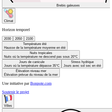
Brebis galeuses
Climat
Horizon temporel
2030
2050
2100
Température été
Hausse de la température moyenne en été
Nuits tropicales
Nuits où la température ne descend pas sous 20°C
Jours de canicule
Stress hydrique
Jours où la température dépasse 35°C
Jours avec sol sec en été
Élévation niveau mer
Élévation prévue du niveau de la mer
Une initiative par
Bonpote.com
Soutenir le projet
Villes