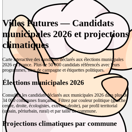
Villes Futures — Candidats
municipales 2026 et projections
climatiques
Carte interactive des candidats déclarés aux élections municipales
2026 en France. Plus de 50 000 candidats référencés avec leurs
programmes, sites de campagne et étiquettes politiques.
Élections municipales 2026
Consultez les candidats déclarés aux municipales 2026 dans plus de
34 000 communes françaises. Filtrez par couleur politique (gauche,
centre, droite, écologistes, extrême-droite), par profil territorial
(urbain, périurbain, rural) et par taille de commune.
Projections climatiques par commune