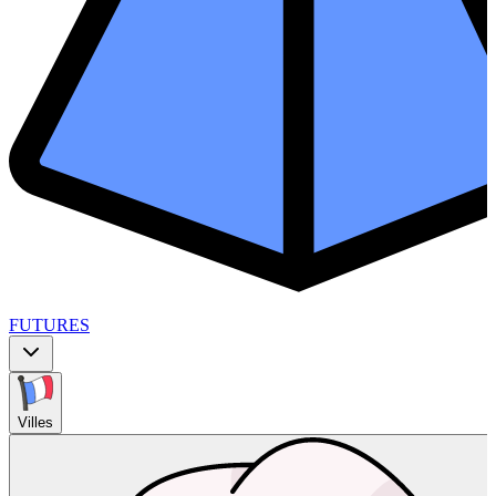
FUTURES
Villes