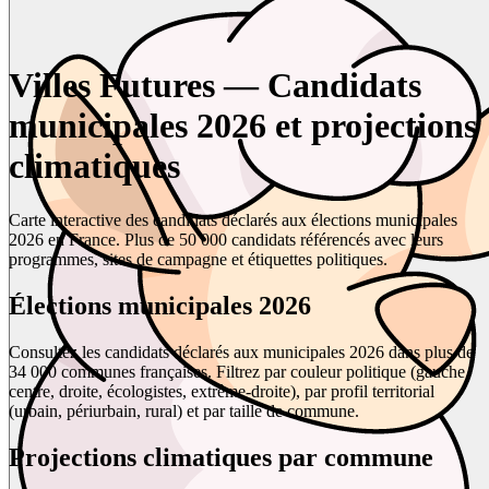
Villes Futures — Candidats
municipales 2026 et projections
climatiques
Carte interactive des candidats déclarés aux élections municipales
2026 en France. Plus de 50 000 candidats référencés avec leurs
programmes, sites de campagne et étiquettes politiques.
Élections municipales 2026
Consultez les candidats déclarés aux municipales 2026 dans plus de
34 000 communes françaises. Filtrez par couleur politique (gauche,
centre, droite, écologistes, extrême-droite), par profil territorial
(urbain, périurbain, rural) et par taille de commune.
Projections climatiques par commune