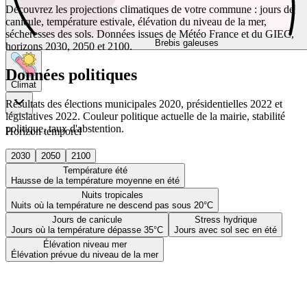
Découvrez les projections climatiques de votre commune : jours de
canicule, température estivale, élévation du niveau de la mer,
sécheresses des sols. Données issues de Météo France et du GIEC,
Brebis galeuses
horizons 2030, 2050 et 2100.
Données politiques
Climat
Résultats des élections municipales 2020, présidentielles 2022 et
législatives 2022. Couleur politique actuelle de la mairie, stabilité
politique, taux d'abstention.
Horizon temporel
2030
2050
2100
Température été
Hausse de la température moyenne en été
Nuits tropicales
Nuits où la température ne descend pas sous 20°C
Jours de canicule
Stress hydrique
Jours où la température dépasse 35°C
Jours avec sol sec en été
Élévation niveau mer
Élévation prévue du niveau de la mer