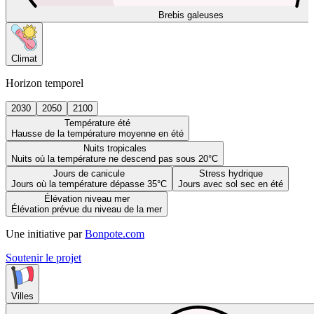
Brebis galeuses
Climat
Horizon temporel
2030
2050
2100
Température été
Hausse de la température moyenne en été
Nuits tropicales
Nuits où la température ne descend pas sous 20°C
Jours de canicule
Stress hydrique
Jours où la température dépasse 35°C
Jours avec sol sec en été
Élévation niveau mer
Élévation prévue du niveau de la mer
Une initiative par
Bonpote.com
Soutenir le projet
Villes