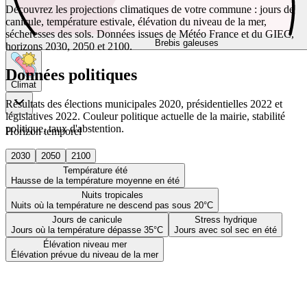
Découvrez les projections climatiques de votre commune : jours de
canicule, température estivale, élévation du niveau de la mer,
sécheresses des sols. Données issues de Météo France et du GIEC,
Brebis galeuses
horizons 2030, 2050 et 2100.
Données politiques
Climat
Résultats des élections municipales 2020, présidentielles 2022 et
législatives 2022. Couleur politique actuelle de la mairie, stabilité
politique, taux d'abstention.
Horizon temporel
2030
2050
2100
Température été
Hausse de la température moyenne en été
Nuits tropicales
Nuits où la température ne descend pas sous 20°C
Jours de canicule
Stress hydrique
Jours où la température dépasse 35°C
Jours avec sol sec en été
Élévation niveau mer
Élévation prévue du niveau de la mer