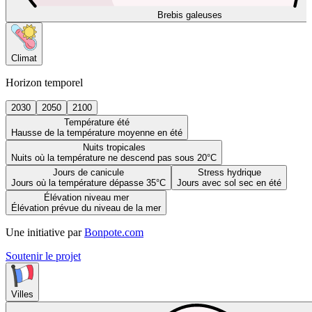
Brebis galeuses
Climat
Horizon temporel
2030
2050
2100
Température été
Hausse de la température moyenne en été
Nuits tropicales
Nuits où la température ne descend pas sous 20°C
Jours de canicule
Stress hydrique
Jours où la température dépasse 35°C
Jours avec sol sec en été
Élévation niveau mer
Élévation prévue du niveau de la mer
Une initiative par
Bonpote.com
Soutenir le projet
Villes