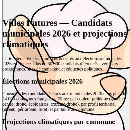
Villes Futures — Candidats
municipales 2026 et projections
climatiques
Carte interactive des candidats déclarés aux élections municipales
2026 en France. Plus de 50 000 candidats référencés avec leurs
programmes, sites de campagne et étiquettes politiques.
Élections municipales 2026
Consultez les candidats déclarés aux municipales 2026 dans plus de
34 000 communes françaises. Filtrez par couleur politique (gauche,
centre, droite, écologistes, extrême-droite), par profil territorial
(urbain, périurbain, rural) et par taille de commune.
Projections climatiques par commune