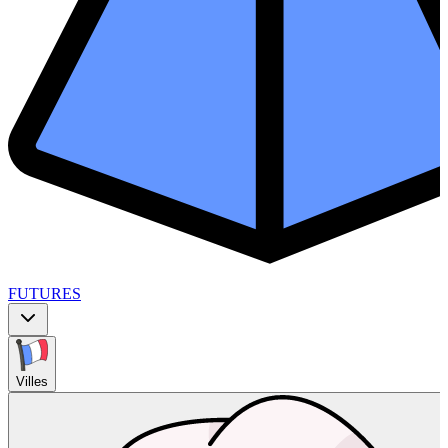
FUTURES
Villes