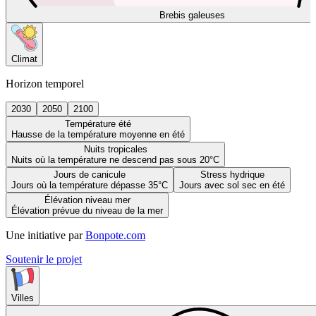
Brebis galeuses
Climat
Horizon temporel
2030
2050
2100
Température été
Hausse de la température moyenne en été
Nuits tropicales
Nuits où la température ne descend pas sous 20°C
Jours de canicule
Stress hydrique
Jours où la température dépasse 35°C
Jours avec sol sec en été
Élévation niveau mer
Élévation prévue du niveau de la mer
Une initiative par
Bonpote.com
Soutenir le projet
Villes