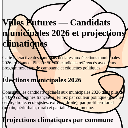
Villes Futures — Candidats
municipales 2026 et projections
climatiques
Carte interactive des candidats déclarés aux élections municipales
2026 en France. Plus de 50 000 candidats référencés avec leurs
programmes, sites de campagne et étiquettes politiques.
Élections municipales 2026
Consultez les candidats déclarés aux municipales 2026 dans plus de
34 000 communes françaises. Filtrez par couleur politique (gauche,
centre, droite, écologistes, extrême-droite), par profil territorial
(urbain, périurbain, rural) et par taille de commune.
Projections climatiques par commune