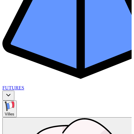
FUTURES
Villes