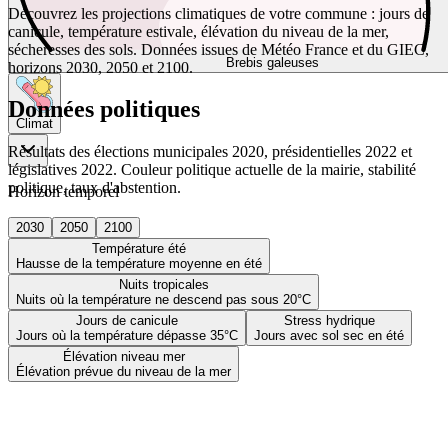
Découvrez les projections climatiques de votre commune : jours de
canicule, température estivale, élévation du niveau de la mer,
sécheresses des sols. Données issues de Météo France et du GIEC,
Brebis galeuses
horizons 2030, 2050 et 2100.
Données politiques
Climat
Résultats des élections municipales 2020, présidentielles 2022 et
législatives 2022. Couleur politique actuelle de la mairie, stabilité
politique, taux d'abstention.
Horizon temporel
2030
2050
2100
Température été
Hausse de la température moyenne en été
Nuits tropicales
Nuits où la température ne descend pas sous 20°C
Jours de canicule
Stress hydrique
Jours où la température dépasse 35°C
Jours avec sol sec en été
Élévation niveau mer
Élévation prévue du niveau de la mer