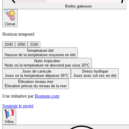
Brebis galeuses
Climat
Horizon temporel
2030
2050
2100
Température été
Hausse de la température moyenne en été
Nuits tropicales
Nuits où la température ne descend pas sous 20°C
Jours de canicule
Stress hydrique
Jours où la température dépasse 35°C
Jours avec sol sec en été
Élévation niveau mer
Élévation prévue du niveau de la mer
Une initiative par
Bonpote.com
Soutenir le projet
Villes