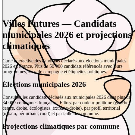
Villes Futures — Candidats
municipales 2026 et projections
climatiques
Carte interactive des candidats déclarés aux élections municipales
2026 en France. Plus de 50 000 candidats référencés avec leurs
programmes, sites de campagne et étiquettes politiques.
Élections municipales 2026
Consultez les candidats déclarés aux municipales 2026 dans plus de
34 000 communes françaises. Filtrez par couleur politique (gauche,
centre, droite, écologistes, extrême-droite), par profil territorial
(urbain, périurbain, rural) et par taille de commune.
Projections climatiques par commune