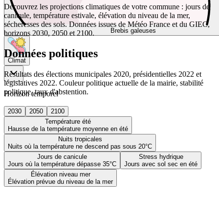
Découvrez les projections climatiques de votre commune : jours de
canicule, température estivale, élévation du niveau de la mer,
sécheresses des sols. Données issues de Météo France et du GIEC,
Brebis galeuses
horizons 2030, 2050 et 2100.
Données politiques
Climat
Résultats des élections municipales 2020, présidentielles 2022 et
législatives 2022. Couleur politique actuelle de la mairie, stabilité
politique, taux d'abstention.
Horizon temporel
2030
2050
2100
Température été
Hausse de la température moyenne en été
Nuits tropicales
Nuits où la température ne descend pas sous 20°C
Jours de canicule
Stress hydrique
Jours où la température dépasse 35°C
Jours avec sol sec en été
Élévation niveau mer
Élévation prévue du niveau de la mer