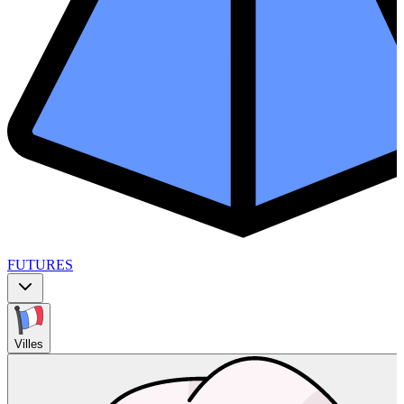
FUTURES
Villes