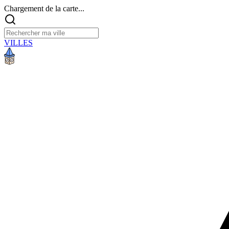
Chargement de la carte...
VILLES