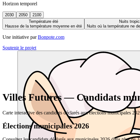
Horizon temporel
2030
2050
2100
Température été
Nuits tropic
Hausse de la température moyenne en été
Nuits où la température ne 
Une initiative par
Bonpote.com
Soutenir le projet
Villes Futures — Candidats muni
Carte interactive des candidats déclarés aux élections municipales 20
Élections municipales 2026
Consultez les candidats déclarés aux municipales 2026 dans plus de 34 0