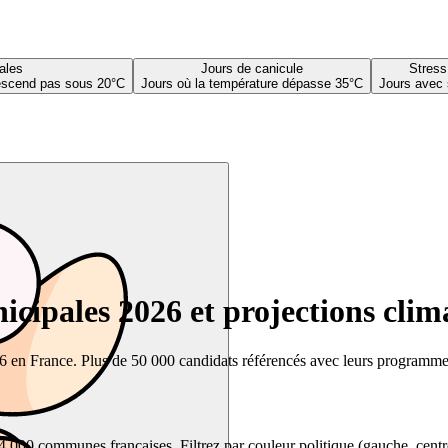
ales
Jours de canicule
Stress
descend pas sous 20°C
Jours où la température dépasse 35°C
Jours avec 
cipales 2026 et projections clim
26 en France. Plus de 50 000 candidats référencés avec leurs programmes,
00 communes françaises. Filtrez par couleur politique (gauche, centre, dr