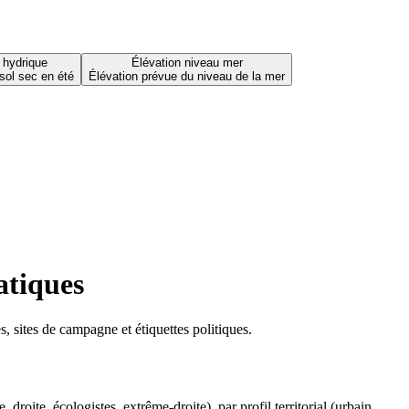
 hydrique
Élévation niveau mer
sol sec en été
Élévation prévue du niveau de la mer
atiques
 sites de campagne et étiquettes politiques.
oite, écologistes, extrême-droite), par profil territorial (urbain,