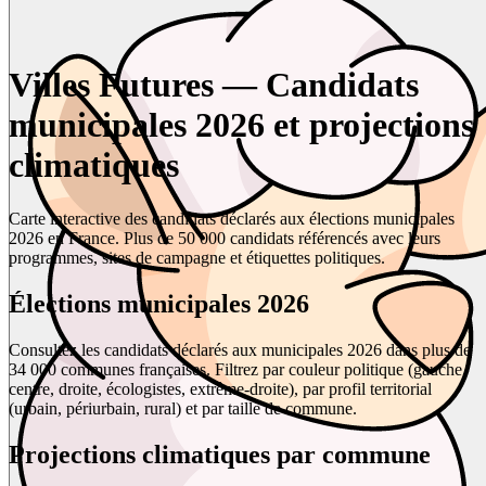
Villes Futures — Candidats
municipales 2026 et projections
climatiques
Carte interactive des candidats déclarés aux élections municipales
2026 en France. Plus de 50 000 candidats référencés avec leurs
programmes, sites de campagne et étiquettes politiques.
Élections municipales 2026
Consultez les candidats déclarés aux municipales 2026 dans plus de
34 000 communes françaises. Filtrez par couleur politique (gauche,
centre, droite, écologistes, extrême-droite), par profil territorial
(urbain, périurbain, rural) et par taille de commune.
Projections climatiques par commune