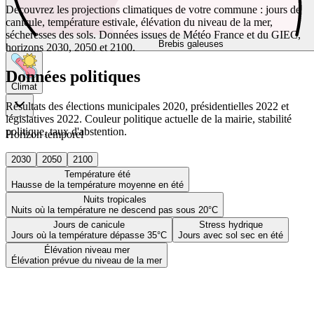
Découvrez les projections climatiques de votre commune : jours de
canicule, température estivale, élévation du niveau de la mer,
sécheresses des sols. Données issues de Météo France et du GIEC,
Brebis galeuses
horizons 2030, 2050 et 2100.
Données politiques
Climat
Résultats des élections municipales 2020, présidentielles 2022 et
législatives 2022. Couleur politique actuelle de la mairie, stabilité
politique, taux d'abstention.
Horizon temporel
2030
2050
2100
Température été
Hausse de la température moyenne en été
Nuits tropicales
Nuits où la température ne descend pas sous 20°C
Jours de canicule
Stress hydrique
Jours où la température dépasse 35°C
Jours avec sol sec en été
Élévation niveau mer
Élévation prévue du niveau de la mer