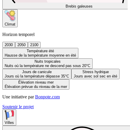
Brebis galeuses
Climat
Horizon temporel
2030
2050
2100
Température été
Hausse de la température moyenne en été
Nuits tropicales
Nuits où la température ne descend pas sous 20°C
Jours de canicule
Stress hydrique
Jours où la température dépasse 35°C
Jours avec sol sec en été
Élévation niveau mer
Élévation prévue du niveau de la mer
Une initiative par
Bonpote.com
Soutenir le projet
Villes