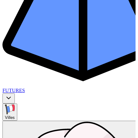
FUTURES
Villes