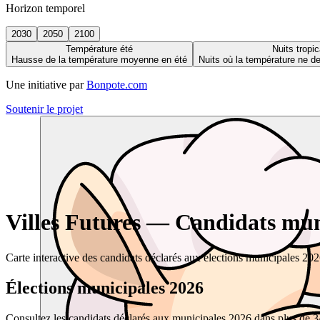
Horizon temporel
2030
2050
2100
Température été
Nuits tropic
Hausse de la température moyenne en été
Nuits où la température ne 
Une initiative par
Bonpote.com
Soutenir le projet
Villes Futures — Candidats muni
Carte interactive des candidats déclarés aux élections municipales 20
Élections municipales 2026
Consultez les candidats déclarés aux municipales 2026 dans plus de 34 0