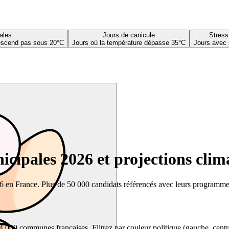
ales
Jours de canicule
Stress
descend pas sous 20°C
Jours où la température dépasse 35°C
Jours avec 
cipales 2026 et projections clim
26 en France. Plus de 50 000 candidats référencés avec leurs programmes,
00 communes françaises. Filtrez par couleur politique (gauche, centre, dr