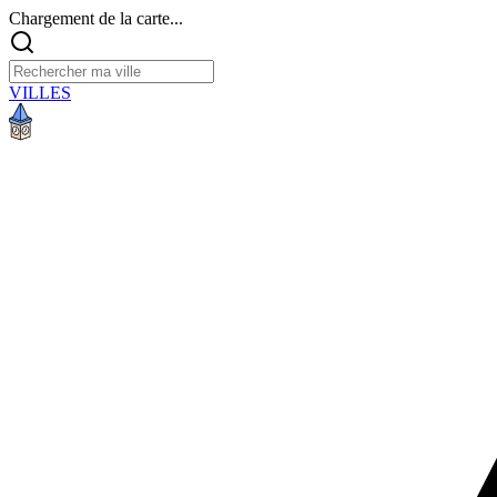
Chargement de la carte...
VILLES