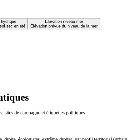
 hydrique
Élévation niveau mer
sol sec en été
Élévation prévue du niveau de la mer
atiques
 sites de campagne et étiquettes politiques.
oite, écologistes, extrême-droite), par profil territorial (urbain,