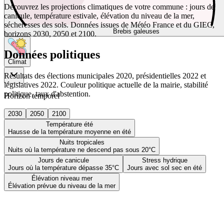
Découvrez les projections climatiques de votre commune : jours de
canicule, température estivale, élévation du niveau de la mer,
sécheresses des sols. Données issues de Météo France et du GIEC,
Brebis galeuses
horizons 2030, 2050 et 2100.
Données politiques
Climat
Résultats des élections municipales 2020, présidentielles 2022 et
législatives 2022. Couleur politique actuelle de la mairie, stabilité
politique, taux d'abstention.
Horizon temporel
2030
2050
2100
Température été
Hausse de la température moyenne en été
Nuits tropicales
Nuits où la température ne descend pas sous 20°C
Jours de canicule
Stress hydrique
Jours où la température dépasse 35°C
Jours avec sol sec en été
Élévation niveau mer
Élévation prévue du niveau de la mer