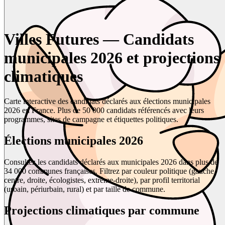
Villes Futures — Candidats
municipales 2026 et projections
climatiques
Carte interactive des candidats déclarés aux élections municipales
2026 en France. Plus de 50 000 candidats référencés avec leurs
programmes, sites de campagne et étiquettes politiques.
Élections municipales 2026
Consultez les candidats déclarés aux municipales 2026 dans plus de
34 000 communes françaises. Filtrez par couleur politique (gauche,
centre, droite, écologistes, extrême-droite), par profil territorial
(urbain, périurbain, rural) et par taille de commune.
Projections climatiques par commune