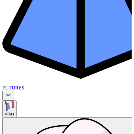
FUTURES
Villes