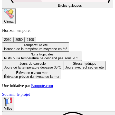
Brebis galeuses
Climat
Horizon temporel
2030
2050
2100
Température été
Hausse de la température moyenne en été
Nuits tropicales
Nuits où la température ne descend pas sous 20°C
Jours de canicule
Stress hydrique
Jours où la température dépasse 35°C
Jours avec sol sec en été
Élévation niveau mer
Élévation prévue du niveau de la mer
Une initiative par
Bonpote.com
Soutenir le projet
Villes