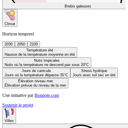
Brebis galeuses
Climat
Horizon temporel
2030
2050
2100
Température été
Hausse de la température moyenne en été
Nuits tropicales
Nuits où la température ne descend pas sous 20°C
Jours de canicule
Stress hydrique
Jours où la température dépasse 35°C
Jours avec sol sec en été
Élévation niveau mer
Élévation prévue du niveau de la mer
Une initiative par
Bonpote.com
Soutenir le projet
Villes