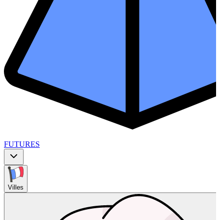
FUTURES
Villes