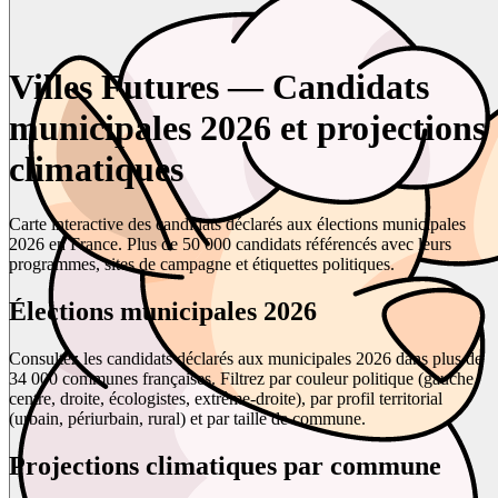
Villes Futures — Candidats
municipales 2026 et projections
climatiques
Carte interactive des candidats déclarés aux élections municipales
2026 en France. Plus de 50 000 candidats référencés avec leurs
programmes, sites de campagne et étiquettes politiques.
Élections municipales 2026
Consultez les candidats déclarés aux municipales 2026 dans plus de
34 000 communes françaises. Filtrez par couleur politique (gauche,
centre, droite, écologistes, extrême-droite), par profil territorial
(urbain, périurbain, rural) et par taille de commune.
Projections climatiques par commune