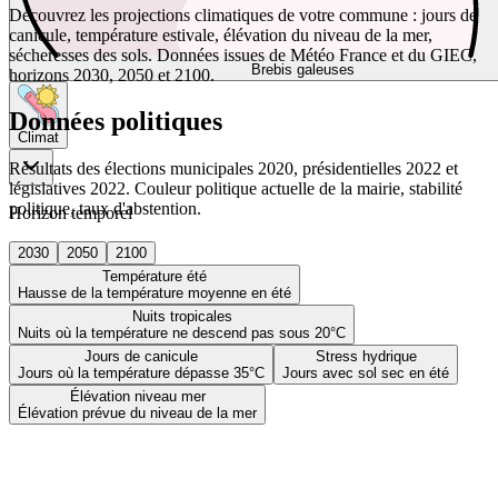
Découvrez les projections climatiques de votre commune : jours de
canicule, température estivale, élévation du niveau de la mer,
sécheresses des sols. Données issues de Météo France et du GIEC,
Brebis galeuses
horizons 2030, 2050 et 2100.
Données politiques
Climat
Résultats des élections municipales 2020, présidentielles 2022 et
législatives 2022. Couleur politique actuelle de la mairie, stabilité
politique, taux d'abstention.
Horizon temporel
2030
2050
2100
Température été
Hausse de la température moyenne en été
Nuits tropicales
Nuits où la température ne descend pas sous 20°C
Jours de canicule
Stress hydrique
Jours où la température dépasse 35°C
Jours avec sol sec en été
Élévation niveau mer
Élévation prévue du niveau de la mer