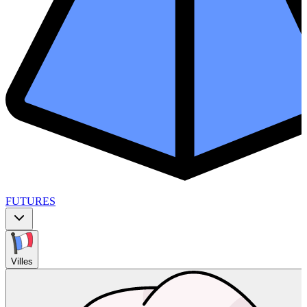
FUTURES
Villes