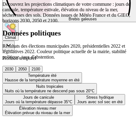
Découvrez les projections climatiques de votre commune : jours de
canicule, température estivale, élévation du niveau de la mer,
sécheresses des sols. Données issues de Météo France et du GIEC,
Brebis galeuses
horizons 2030, 2050 et 2100.
Données politiques
Climat
Résultats des élections municipales 2020, présidentielles 2022 et
législatives 2022. Couleur politique actuelle de la mairie, stabilité
politique, taux d'abstention.
Horizon temporel
2030
2050
2100
Température été
Hausse de la température moyenne en été
Nuits tropicales
Nuits où la température ne descend pas sous 20°C
Jours de canicule
Stress hydrique
Jours où la température dépasse 35°C
Jours avec sol sec en été
Élévation niveau mer
Élévation prévue du niveau de la mer