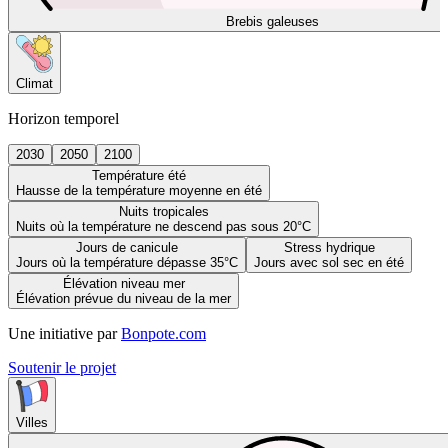
Brebis galeuses
Climat
Horizon temporel
2030
2050
2100
Température été
Hausse de la température moyenne en été
Nuits tropicales
Nuits où la température ne descend pas sous 20°C
Jours de canicule
Stress hydrique
Jours où la température dépasse 35°C
Jours avec sol sec en été
Élévation niveau mer
Élévation prévue du niveau de la mer
Une initiative par
Bonpote.com
Soutenir le projet
Villes