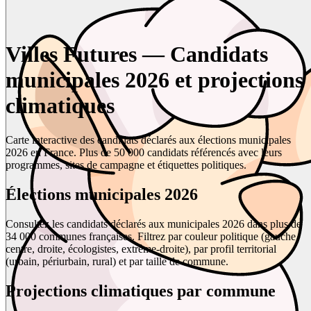
Villes Futures — Candidats
municipales 2026 et projections
climatiques
Carte interactive des candidats déclarés aux élections municipales
2026 en France. Plus de 50 000 candidats référencés avec leurs
programmes, sites de campagne et étiquettes politiques.
Élections municipales 2026
Consultez les candidats déclarés aux municipales 2026 dans plus de
34 000 communes françaises. Filtrez par couleur politique (gauche,
centre, droite, écologistes, extrême-droite), par profil territorial
(urbain, périurbain, rural) et par taille de commune.
Projections climatiques par commune