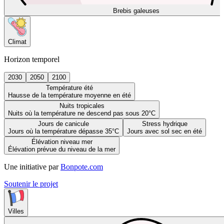
Brebis galeuses
Climat
Horizon temporel
2030
2050
2100
Température été
Hausse de la température moyenne en été
Nuits tropicales
Nuits où la température ne descend pas sous 20°C
Jours de canicule
Stress hydrique
Jours où la température dépasse 35°C
Jours avec sol sec en été
Élévation niveau mer
Élévation prévue du niveau de la mer
Une initiative par
Bonpote.com
Soutenir le projet
Villes