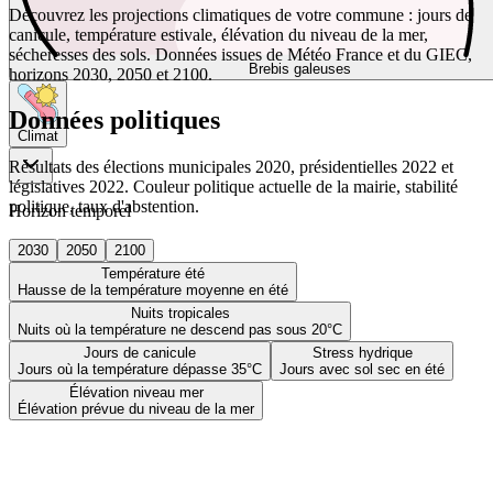
Découvrez les projections climatiques de votre commune : jours de
canicule, température estivale, élévation du niveau de la mer,
sécheresses des sols. Données issues de Météo France et du GIEC,
Brebis galeuses
horizons 2030, 2050 et 2100.
Données politiques
Climat
Résultats des élections municipales 2020, présidentielles 2022 et
législatives 2022. Couleur politique actuelle de la mairie, stabilité
politique, taux d'abstention.
Horizon temporel
2030
2050
2100
Température été
Hausse de la température moyenne en été
Nuits tropicales
Nuits où la température ne descend pas sous 20°C
Jours de canicule
Stress hydrique
Jours où la température dépasse 35°C
Jours avec sol sec en été
Élévation niveau mer
Élévation prévue du niveau de la mer