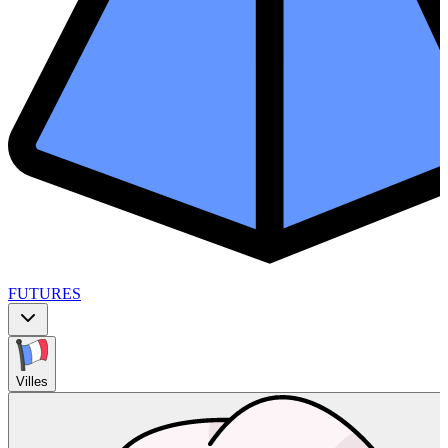
FUTURES
Villes