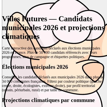
Villes Futures — Candidats
municipales 2026 et projections
climatiques
Carte interactive des candidats déclarés aux élections municipales
2026 en France. Plus de 50 000 candidats référencés avec leurs
programmes, sites de campagne et étiquettes politiques.
Élections municipales 2026
Consultez les candidats déclarés aux municipales 2026 dans plus de
34 000 communes françaises. Filtrez par couleur politique (gauche,
centre, droite, écologistes, extrême-droite), par profil territorial
(urbain, périurbain, rural) et par taille de commune.
Projections climatiques par commune