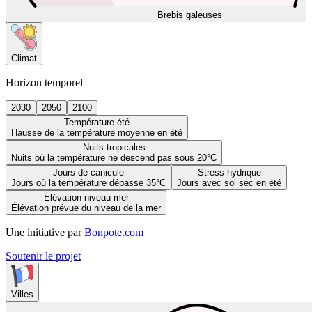
Brebis galeuses
Climat
Horizon temporel
2030
2050
2100
Température été
Hausse de la température moyenne en été
Nuits tropicales
Nuits où la température ne descend pas sous 20°C
Jours de canicule
Stress hydrique
Jours où la température dépasse 35°C
Jours avec sol sec en été
Élévation niveau mer
Élévation prévue du niveau de la mer
Une initiative par
Bonpote.com
Soutenir le projet
Villes