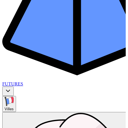
FUTURES
Villes