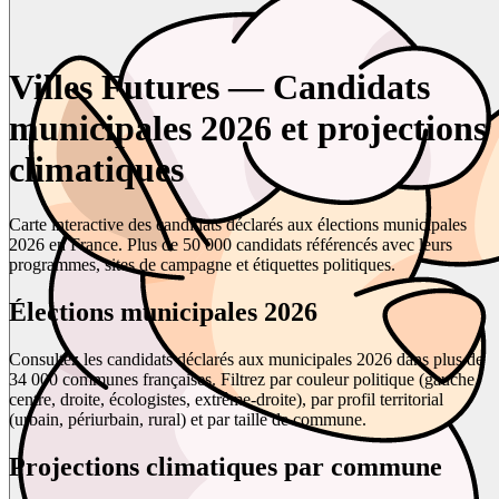
Villes Futures — Candidats
municipales 2026 et projections
climatiques
Carte interactive des candidats déclarés aux élections municipales
2026 en France. Plus de 50 000 candidats référencés avec leurs
programmes, sites de campagne et étiquettes politiques.
Élections municipales 2026
Consultez les candidats déclarés aux municipales 2026 dans plus de
34 000 communes françaises. Filtrez par couleur politique (gauche,
centre, droite, écologistes, extrême-droite), par profil territorial
(urbain, périurbain, rural) et par taille de commune.
Projections climatiques par commune