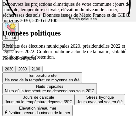
Découvrez les projections climatiques de votre commune : jours de
canicule, température estivale, élévation du niveau de la mer,
sécheresses des sols. Données issues de Météo France et du GIEC,
Brebis galeuses
horizons 2030, 2050 et 2100.
Données politiques
Climat
Résultats des élections municipales 2020, présidentielles 2022 et
législatives 2022. Couleur politique actuelle de la mairie, stabilité
politique, taux d'abstention.
Horizon temporel
2030
2050
2100
Température été
Hausse de la température moyenne en été
Nuits tropicales
Nuits où la température ne descend pas sous 20°C
Jours de canicule
Stress hydrique
Jours où la température dépasse 35°C
Jours avec sol sec en été
Élévation niveau mer
Élévation prévue du niveau de la mer