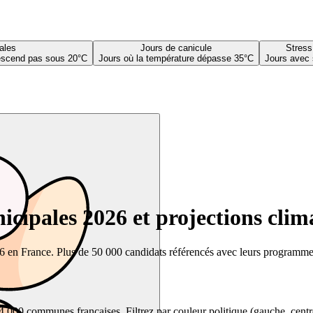
ales
Jours de canicule
Stress
descend pas sous 20°C
Jours où la température dépasse 35°C
Jours avec 
cipales 2026 et projections clim
26 en France. Plus de 50 000 candidats référencés avec leurs programmes,
00 communes françaises. Filtrez par couleur politique (gauche, centre, dr