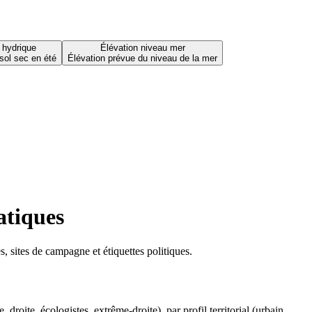
 hydrique
Élévation niveau mer
sol sec en été
Élévation prévue du niveau de la mer
atiques
 sites de campagne et étiquettes politiques.
oite, écologistes, extrême-droite), par profil territorial (urbain,