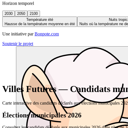
Horizon temporel
2030
2050
2100
Température été
Nuits tropic
Hausse de la température moyenne en été
Nuits où la température ne 
Une initiative par
Bonpote.com
Soutenir le projet
Villes Futures — Candidats muni
Carte interactive des candidats déclarés aux élections municipales 20
Élections municipales 2026
Consultez les candidats déclarés aux municipales 2026 dans plus de 34 0