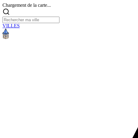
Chargement de la carte...
VILLES